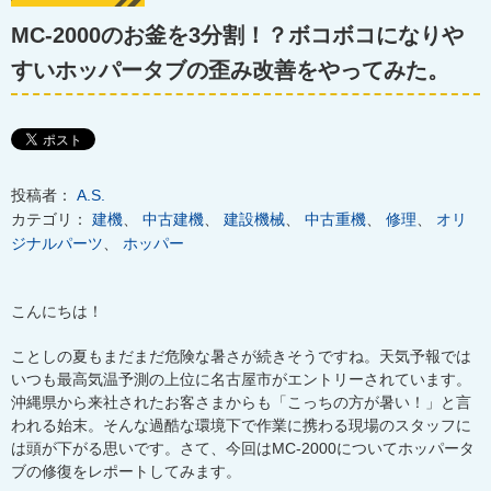
MC-2000のお釜を3分割！？ボコボコになりや
すいホッパータブの歪み改善をやってみた。
投稿者：
A.S.
カテゴリ：
建機
、
中古建機
、
建設機械
、
中古重機
、
修理
、
オリ
ジナルパーツ
、
ホッパー
こんにちは！
ことしの夏もまだまだ危険な暑さが続きそうですね。天気予報では
いつも最高気温予測の上位に名古屋市がエントリーされています。
沖縄県から来社されたお客さまからも「こっちの方が暑い！」と言
われる始末。そんな過酷な環境下で作業に携わる現場のスタッフに
は頭が下がる思いです。さて、今回はMC-2000についてホッパータ
ブの修復をレポートしてみます。