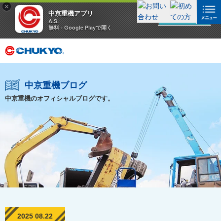
×
中京重機アプリ
アプリを見る
A.S.
無料 - Google Playで開く
中京重機ブログ
中京重機のオフィシャルブログです。
2025 08.22