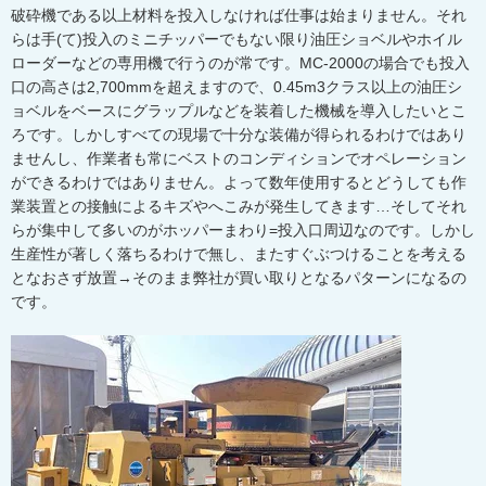
破砕機である以上材料を投入しなければ仕事は始まりません。それ
らは手(て)投入のミニチッパーでもない限り油圧ショベルやホイル
ローダーなどの専用機で行うのが常です。MC-2000の場合でも投入
口の高さは2,700mmを超えますので、0.45m3クラス以上の油圧シ
ョベルをベースにグラップルなどを装着した機械を導入したいとこ
ろです。しかしすべての現場で十分な装備が得られるわけではあり
ませんし、作業者も常にベストのコンディションでオペレーション
ができるわけではありません。よって数年使用するとどうしても作
業装置との接触によるキズやへこみが発生してきます…そしてそれ
らが集中して多いのがホッパーまわり=投入口周辺なのです。しかし
生産性が著しく落ちるわけで無し、またすぐぶつけることを考える
となおさず放置→そのまま弊社が買い取りとなるパターンになるの
です。