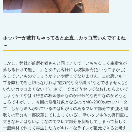
ホッパーが波打ちゃってると正直…カッコ悪いんですよね
～
しかし、弊社が前所有者さんと同じノリで「いちぢるしく生産性が
落ちるわけで無し…」と次のお客様にも現状販売(というごまかし)
をしていいものでしょうか？いや断じてなりません。この悪いルー
プを弊社で断ち切らなければ“魅力的な商品造り”などできません(だ
いたいカッコよくない！)。さて、ではどうやってなおしたらよいで
しょうか？やはり得意の板金修正なのか部分的な再生なのか迷うと
ころですが、、、今回の修復対象となるのはMC-2000のホッパータ
ブ、しかも歪みが出ているのは広がりのあるフレア部分です(あと縁
取りの部分も一部脱落してしまっている)。幸いタブ本体の真円度に
大きな狂いはないようなのでフレア部分を切断してしまって新しく
一般鋼材で作って再生した方がキレイなラインが復元できると考え