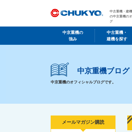
中古重機・建機
の中京重機の
グ
中京重機の
中古重機・
強み
建機を探す
中京重機ブログ
中京重機のオフィシャルブログです。
メールマガジン購読