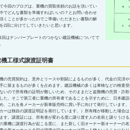
て今回のブログは、重機の買取依頼のお話を頂いてい
中でどんな書類を準備すればいいの？とお問い合わせ
頂くことが多かったのでご準備いただきたい書類の解
を
2
回に分けてしていきたいと思います。
1
回はナンバープレートのつかない建設機械についてで
。
建機工様式譲渡証明書
機の売買契約は、意外とリースや割賦によるものが多く、代金の完済や
手に留まるものが多くを占めます。建設機械の多くは車検などの検査登
ないので所有権の証明が難しいため、そのままだと盗難機の売買・詐欺
した。そこで第三者に重機の所有者であることを示すために、日本建設
め、これを各メーカーが新車販売時に買い手に向けて発行しています。
カーは独自の譲渡証明証を発行しています。）所有権が移動した場合は
ます。譲渡証には、所有者が変わる度に譲り渡す人の名前と譲りうける
の重機に譲渡行為が起こる度に、また新しく旧オーナー新オーナーの名