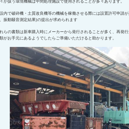
々が扱う環境機械は中間処理施設で使用されることが多々あります。
設内で破砕機・土質改良機等の機械を稼働させる際には設置許可申請が
、振動騒音測定結果
)
の提出が求められます
れらの書類は新車購入時にメーカーから発行されることが多く、再発行
類がお手元にあるようでしたらご準備いただけると助かります。