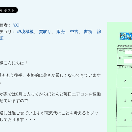
稿者：
Y.O.
テゴリ：
環境機械
、
買取り
、
販売
、
中古
、
書類
、
譲
証
様こんにちは！
月ももう後半、本格的に暑さが厳しくなってきています
。
が家では
6
月に入ってからほとんど毎日エアコンを稼働
せていますので
適には過ごせていますが電気代のことを考えるとゾッ
しております・・・