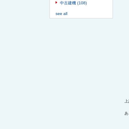
中古建機
(108)
see all
上
あ