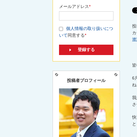
メールアドレス
*
投
個人情報の取り扱いにつ
カ
いて
同意する
*
渡
皆
6
投稿者プロフィール
ね
我
さ
快
と