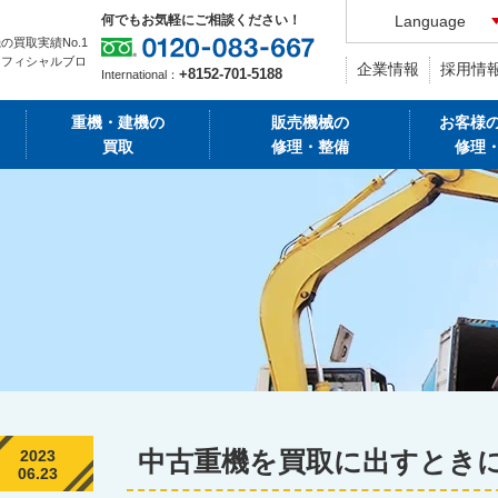
何でもお気軽にご相談ください！
Language
の買取実績No.1
オフィシャルブロ
企業情報
採用情
+8152-701-5188
International：
重機・建機の
販売機械の
お客様
買取
修理・整備
修理
中古重機を買取に出すとき
2023
06.23