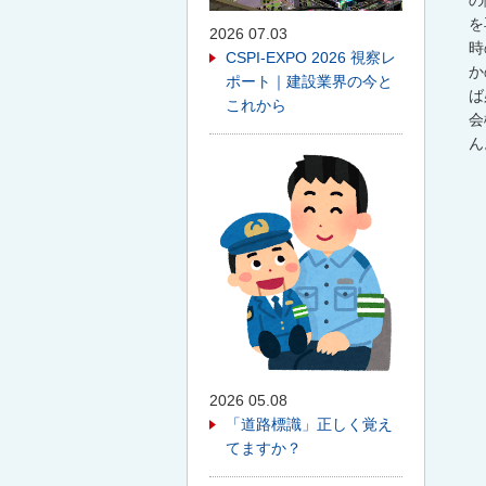
の
を
2026 07.03
時
CSPI-EXPO 2026 視察レ
か
ポート｜建設業界の今と
ば
これから
会
ん
2026 05.08
「道路標識」正しく覚え
てますか？