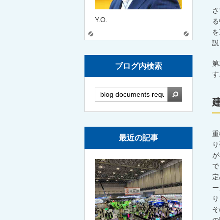
さ
Y.O.
る
を
説
第
ブログ内検索
す
検索
重
最近の記事
り
が
で
定
ー
り
そ