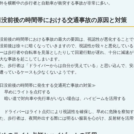
外を横断中の歩行者と自動車が衝突する事故が非常に多い。
日没前後の時間帯における交通事故の原因と対策
没前後の時間帯における事故の最大の要因は、視認性が悪化することで
没前後は徐々に暗くなっていきますので、視認性が段々と悪化している
ーは歩行者や自転車を見落としたりして回避行動が遅れ、十分に減速が
大な事故を起こしてしまいます。
た、歩行者は「ドライバーからは自分が見えている」と思い込んで、安
遭っているケースも少なくないようです。
日没前後の時間帯に発生する交通死亡事故の対策≫
 早めにライトを点灯する
 暗い道で対向車や先行車がいない場合は、ハイビームを活用する
 ドライバーはライト点灯により視認性を確保し、早めに危険を察知す
た、歩行者は、夜間外出する際には明るい服装を心がけ、反射材を活用