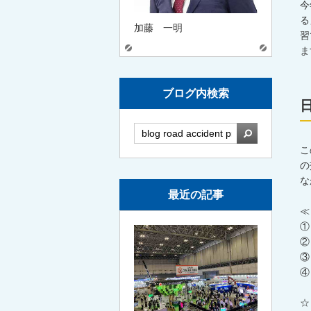
今
る
加藤 一明
習
ま
ブログ内検索
検索
こ
の
な
最近の記事
≪
①
②
③
④
☆