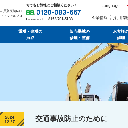
何でもお気軽にご相談ください！
Language
の買取実績No.1
オフィシャルブロ
企業情報
採用情
+8152-701-5188
International：
重機・建機の
販売機械の
お客様
買取
修理・整備
修理
交通事故防止のために
2024
12.27