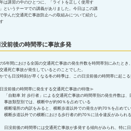
年は講習の中のひとつに、「ライトを正しく使用す
」というテーマでの講義がありました。今日はこの講
で学んだ交通死亡事故防止への取組みについて紹介し
す
日没前後の時間帯に事故多発
の5年間における全国の交通死亡事故の発生件数を時間帯別にみたとき、
交通死亡事故が発生しているとのことでした。
かでも日没時刻が早くなる冬の時季は、この日没前後の時間帯に起こる
日没前後の時間帯に発生する交通死亡事故の特徴≫
 「自動車 対 歩行者」による交通死亡事故の時間帯別の発生件数は、
 事故類型別では、横断中が約90％を占めている
 横断場所の内訳をみると、横断歩道以外での発生が約70％を占めて
 横断歩道以外での横断における歩行者の約70％に法令違反がみられ
 日没前後の時間帯には交通死亡事故が多発する傾向がみられ、特に日