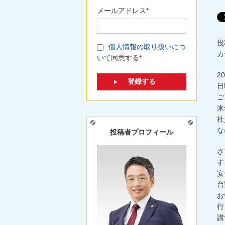
メールアドレス
*
投
個人情報の取り扱いにつ
カ
いて
同意する
*
2
日
ご
来
社
な
投稿者プロフィール
さ
す
安
台
お
行
講