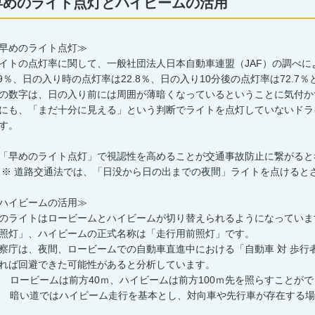
早めのライト点灯とハイビームの活用
早めのライト点灯≫
イトの点灯率に関して、一般社団法人日本自動車連盟（JAF）の調べに
.9％、日の入り時の点灯率は22.8％、日の入り10分後の点灯率は72.7
の数字は、日の入り前には周囲が薄暗くなっているということに気付か
にも、「まだ十分に見える」という判断でライトを点灯していないドラ
す。
「早めのライト点灯」で視認性を高めることが交通事故防止に繋がると
 ※ 道路交通法では、「日没から日の出までの夜間」ライトを点けると
ハイビームの活用≫
のライトはロービームとハイビームが切り替えられるようになっていま
照灯」、ハイビームの正式名称は「走行用前照灯」です。
察庁は、夜間、ロービームでの自動車直進中における「自動車 対 歩行
れば回避できた可能性があると分析しています。
 ロービームは前方40ｍ、ハイビームは前方100ｍ先を照らすことがで
 暗い道ではハイビーム走行を基本とし、対向車や先行車が存在する場