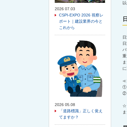
以
2026 07.03
CSPI-EXPO 2026 視察レ
ポート｜建設業界の今と
これから
日
日
バ
重
ま
に
≪
①
②
2026 05.08
☆
「道路標識」正しく覚え
ま
てますか？