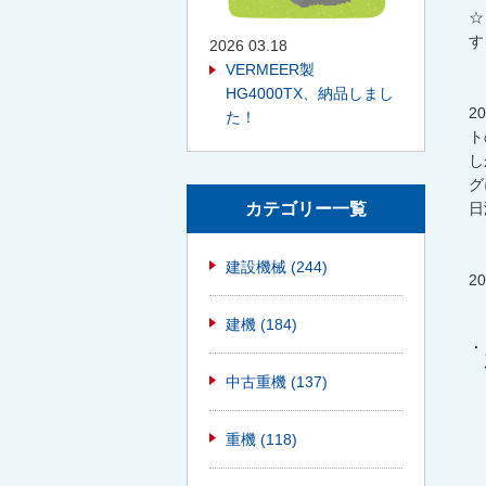
☆
す
2026 03.18
VERMEER製
HG4000TX、納品しまし
2
た！
ト
し
グ
カテゴリー一覧
日
建設機械
(244)
2
建機
(184)
中古重機
(137)
重機
(118)