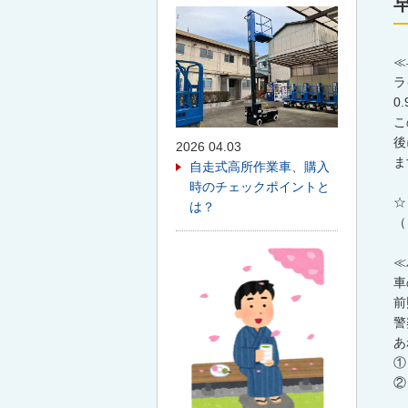
≪
ラ
0
こ
後
2026 04.03
ま
自走式高所作業車、購入
時のチェックポイントと
☆
は？
（
≪
車
前
警
あ
①
②