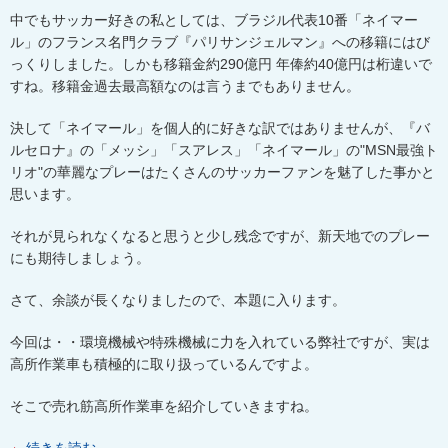
中でもサッカー好きの私としては、ブラジル代表
10
番「ネイマー
ル」のフランス名門クラブ『パリサンジェルマン』への移籍にはび
っくりしました。しかも移籍金約
290
億円 年俸約
40
億円は桁違いで
すね。移籍金過去最高額なのは言うまでもありません。
決して「ネイマール」を
個人的に好きな訳ではありませんが、『バ
ルセロナ』の「メッシ」「スアレス」「ネイマール」の"
MSN
最強ト
リオ"の華麗なプレーはたくさんのサッカーファンを魅了した事かと
思います。
それが見られなくなると思うと少し残念ですが、新天地でのプレー
にも期待しましょう。
さて、余談が長くなりましたので、本題に入ります。
今回は・・環境機械や特殊機械に力を入れている弊社ですが、実は
高所作業車も積極的に取り扱っているんですよ。
そこで売れ筋高所作業車を紹介していきますね。