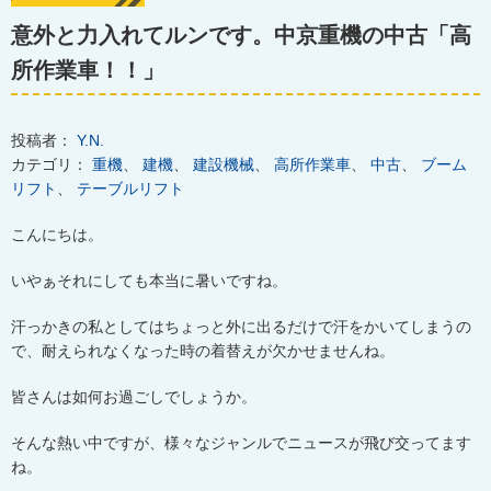
意外と力入れてルンです。中京重機の中古「高
所作業車！！」
投稿者：
Y.N.
カテゴリ：
重機
、
建機
、
建設機械
、
高所作業車
、
中古
、
ブーム
リフト
、
テーブルリフト
こんにちは。
いやぁそれにしても本当に暑いですね。
汗っかきの私としてはちょっと外に出るだけで
汗をかいてしまうの
で、耐えられなくなった時の着替えが欠かせませんね。
皆さんは如何お過ごしでしょうか。
そんな熱い中ですが、様々なジャンルでニュースが飛び交ってます
ね。