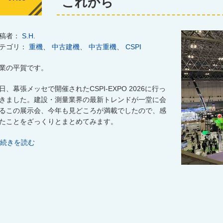
これから
稿者：
S.H.
テゴリ：
重機
、
中古建機
、
中古重機
、
CSPI
業の平賀です。
日、幕張メッセで開催された
CSPI-EXPO 2026
に行っ
きました。建設・測量業界の最新トレンドが一堂に会
るこの展示会、今年も見どころが満載でしたので、感
たことをざっくりとまとめてみます。
続きを読む