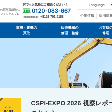
何でもお気軽にご相談ください！
Language
の買取実績No.1
オフィシャルブロ
企業情報
採用情
+8152-701-5188
International：
重機・建機の
販売機械の
お客様
買取
修理・整備
修理
CSPI-EXPO 2026 視
2026
07.03