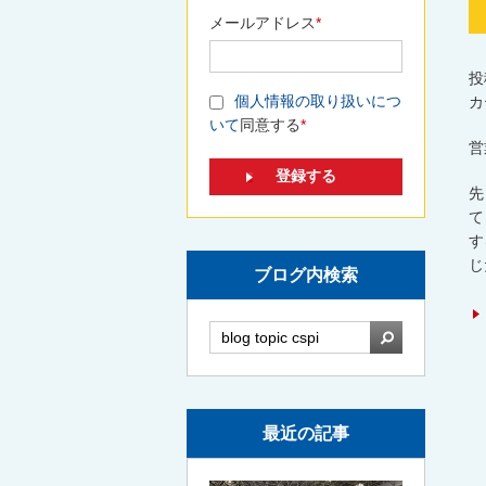
メールアドレス
*
投
個人情報の取り扱いにつ
カ
いて
同意する
*
営
先
て
す
じ
ブログ内検索
検索
最近の記事