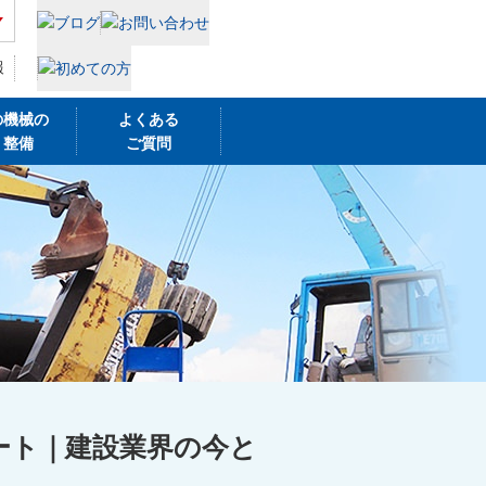
報
の機械の
よくある
・整備
ご質問
察レポート｜建設業界の今と