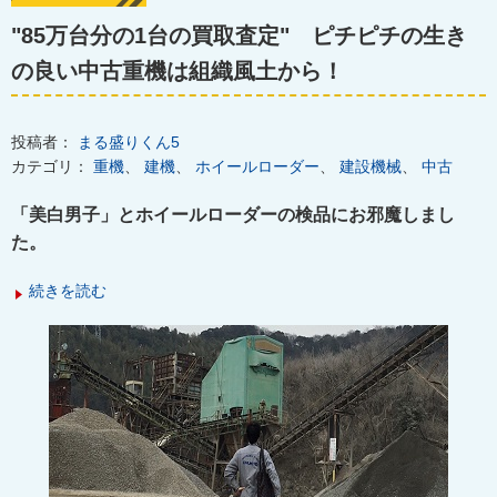
"85万台分の1台の買取査定" ピチピチの生き
の良い中古重機は組織風土から！
投稿者：
まる盛りくん5
カテゴリ：
重機
、
建機
、
ホイールローダー
、
建設機械
、
中古
「美白男子」とホイールローダーの検品にお邪魔しまし
た。
続きを読む