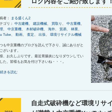
ログ内容をご紹介致します
稿者：
まる盛くん2
テゴリ：
中古建機
、
建設機械
、
買取り
、
中古重機
、
理
、
中京重機
、
木材破砕機
、
海外
、
貿易
、
林業
、
u Tube
、
動画
、
査定
、
出張
、
環境リサイクル機械
つも中京重機のブログを読んで下さり、誠にありがと
ございます。
様、お久しぶりです。最近胃腸炎になりダウンしてい
した、皆様もお気を付け下さいね・・・。
続きを読む
自走式破砕機など環境リサ