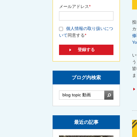
メールアドレス
*
投
個人情報の取り扱いにつ
カ
いて
同意する
*
修
Yo
い
う
皆
ま
ブログ内検索
検索
最近の記事