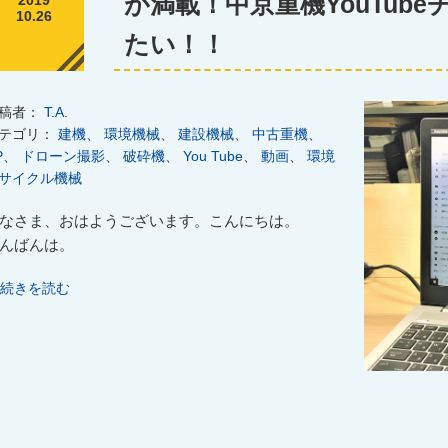
が満載！中京重機YouTub
2019
10.26
たい！！
稿者：
T.A.
テゴリ：
建機
、
環境機械
、
建設機械
、
中古重機
、
P
、
ドローン撮影
、
破砕機
、
You Tube
、
動画
、
環境
サイクル機械
なさま、おはようございます。こんにちは。
んばんは。
続きを読む