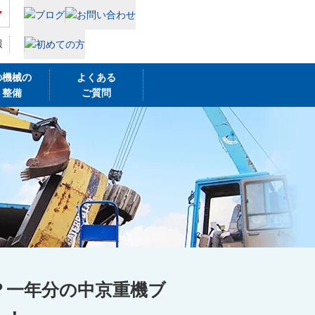
報
の機械の
よくある
・整備
ご質問
？一年分の中京重機ブ