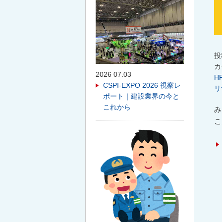
投
カ
2026 07.03
H
CSPI-EXPO 2026 視察レ
リ
ポート｜建設業界の今と
これから
み
こ