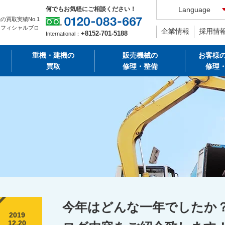
何でもお気軽にご相談ください！
Language
の買取実績No.1
オフィシャルブロ
企業情報
採用情
+8152-701-5188
International：
重機・建機の
販売機械の
お客様
買取
修理・整備
修理
今年はどんな一年でしたか
2019
12.20