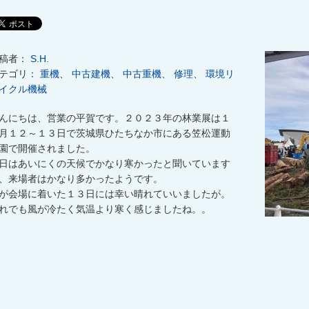
稿者：
S.H.
テゴリ：
重機
、
中古建機
、
中古重機
、
修理
、
環境リ
イクル機械
んにちは、営業の平賀です。２０２３年の林業展は１
月１２～１３日で茨城県ひたちなか市にある笠松運動
園で開催されました。
日はあいにくの天候でかなり寒かったと聞いています
、来場者はかなり多かったようです。
が会場に着いた１３日には幸い晴れていいましたが。
れでも風が冷たく気温より寒く感じましたね。。