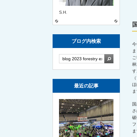
S.H.
ブログ内検索
今
ま
検索
ご
林
す
（
ほ
最近の記事
ま
国
さ
破
フ
ま