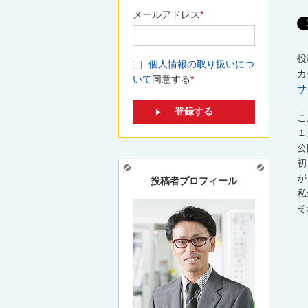
メールアドレス
*
投
個人情報の取り扱いにつ
カ
いて
同意する
*
サ
こ
１
公
初
が
投稿者プロフィール
私
そ