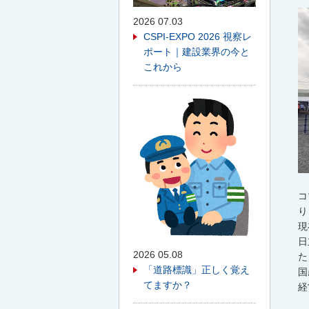
2026 07.03
CSPI-EXPO 2026 視察レ
ポート｜建設業界の今と
これから
コ
り
現
日
2026 05.08
た
「道路標識」正しく覚え
国
てますか？
経