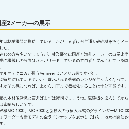
国産2メーカ―の展示
年は林業機器に期待していましたが、まずは例年通り破砕機を扱うメー
した。
存じの方も多いでしょうが、林業展では国産と海外メーカーの出展比率は
業の機械化の分野は欧州がリードしているので自ずと展示されている輸
。
マルマテクニカが扱うVermeerはアメリカ製ですが）。
ぼ毎年訪れていますがが、展示される機械のレンジが年々広くなってい
すがその気になれば川上から川下まで機械化することは十分可能です。
産の木材破砕機と言えばまずは諸岡でしょうね。破砕機を投入してから
は素晴らしいです。
砕機MC-4000、MC-6000と新投入のう横入れ式のグラインダーMRC-
ォワーダーも新モデルの全ラインナップを展示しており、地元の開催さ
す。