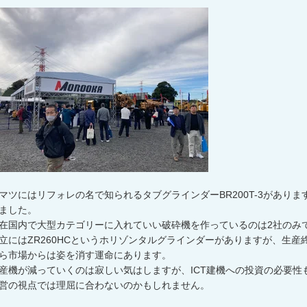
マツにはリフォレの名で知られるタブグラインダーBR200T-3があり
ました。
在国内で大型カテゴリーに入れていい破砕機を作っているのは2社のみ
立にはZR260HCというホリゾンタルグラインダーがありますが、生
ら市場からは姿を消す運命にあります。
産機が減っていくのは寂しい気はしますが、ICT建機への投資の必要
営の視点では理屈に合わないのかもしれません。