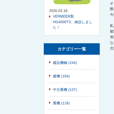
オ
際
2026 03.18
今
VERMEER製
HG4000TX、納品しまし
私
た！
裾
例
な
次
カテゴリー一覧
建設機械
(244)
建機
(184)
中古重機
(137)
重機
(118)