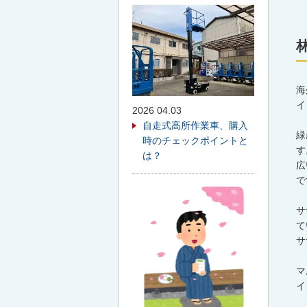
海
イ
2026 04.03
自走式高所作業車、購入
緑
時のチェックポイントと
す
は？
広
で
サ
て
サ
マ
イ