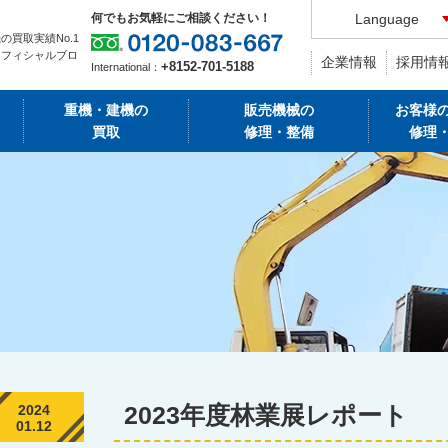
何でもお気軽にご相談ください！
Language
の買取実績No.1
オフィシャルブロ
企業情報
採用情
+8152-701-5188
International：
重機・建機の
販売機械の
お客様
買取
修理・整備
修理
2023年度林業展レポート
2024
01.12