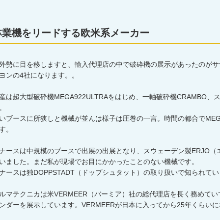
林業機をリードする欧米系メーカー
外勢に目を移しますと、輸入代理店の中で破砕機の展示があったのがサ
ヨンの4社になります。。
産は超大型破砕機MEGA922ULTRAをはじめ、一軸破砕機CRAMBO、
。
いブースに所狭しと機械が並んは様子は圧巻の一言。時間の都合でMEG
す。
ナースは中規模のブースで出展の出展となり、スウェーデン製ERJO
いました。まだ私が現場でお目にかかったことのない機械です。
ナースは独DOPPSTADT（ドップシュタット）の取り扱いで知られて
ルマテクニカは米VERMEER（バーミア）社の総代理店を長く務めてい
ンダーを展示しています。VERMEERが日本に入ってから25年くらい