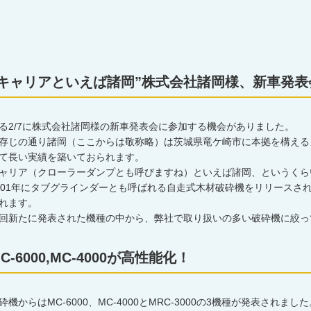
”キャリアといえば諸岡”株式会社諸岡様、新車発表
る2/7に株式会社諸岡様の新車発表会に参加する機会がありました。
存じの通り諸岡（ここからは敬称略）は茨城県竜ケ崎市に本拠を構える
て長い実績を築いておられます。
ャリア（クローラーダンプとも呼びますね）といえば諸岡、というくら
001年にタブグラインダーとも呼ばれる自走式木材破砕機をリリースさ
れます。
回新たに発表された機種の中から、弊社で取り扱いの多い破砕機に絞っ
C-6000,MC-4000が高性能化！
砕機からはMC-6000、MC-4000とMRC-3000の3機種が発表されました