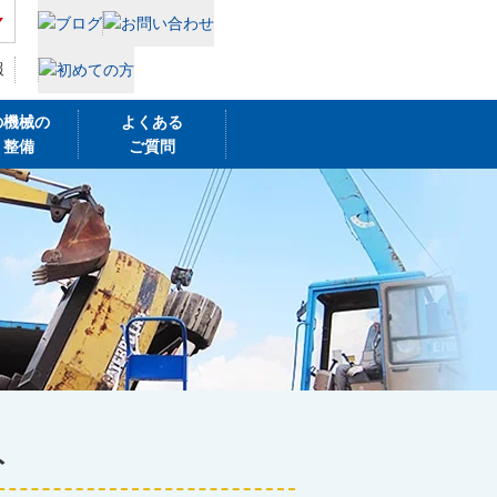
報
の機械の
よくある
・整備
ご質問
ト