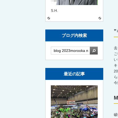
S.H.
ブログ内検索
去
検索
ご
い
キ
2
最近の記事
ら
今
M
破