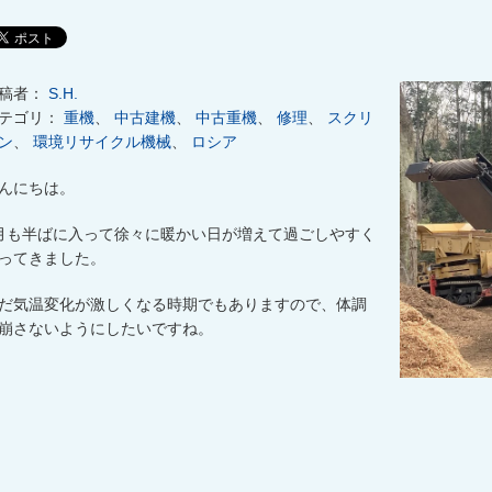
稿者：
S.H.
テゴリ：
重機
、
中古建機
、
中古重機
、
修理
、
スクリ
ン
、
環境リサイクル機械
、
ロシア
んにちは。
月も半ばに入って徐々に暖かい日が増えて過ごしやすく
ってきました。
だ気温変化が激しくなる時期でもありますので、体調
崩さないようにしたいですね。