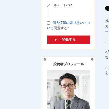
メールアドレス
*
投
個人情報の取り扱いにつ
カ
いて
同意する
*
ー
こ
2
な
投稿者プロフィール
た
を