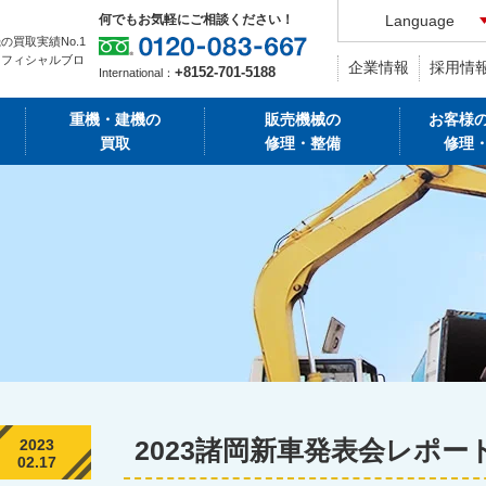
何でもお気軽にご相談ください！
Language
の買取実績No.1
オフィシャルブロ
企業情報
採用情
+8152-701-5188
International：
重機・建機の
販売機械の
お客様
買取
修理・整備
修理
2023諸岡新車発表会レポー
2023
02.17