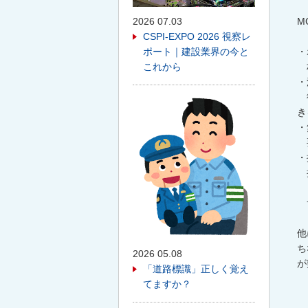
2026 07.03
M
CSPI-EXPO 2026 視察レ
ポート｜建設業界の今と
・
これから
材
・
従
き
・
要
・
折
ま
サ
他
ち
2026 05.08
が
「道路標識」正しく覚え
てますか？