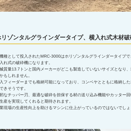
ホリゾンタルグラインダータイプ、横入れ式木材破砕機
機種として投入されたMRC-3000はホリゾンタルグラインダータイプ
入れ式の破砕機になります。
械質量13.7トンと国内メーカーがどこも製造していないサイズとなり
かもしれません。
入フィーダーまでも格納可能になっており、コンベヤとともに格納した場
できそうです。
靭なチッパー刃、最適な破砕を担保する材の送り込み機能やカッター回
生産を実現してくれると期待されます。
業現場の生産性向上を助けるマシンに仕上がっているのではないでしょ