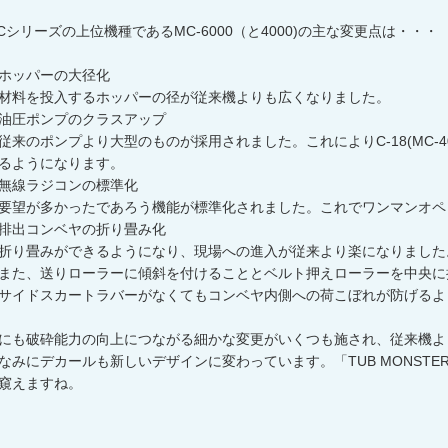
Cシリーズの上位機種であるMC-6000（と4000)の主な変更点は・・・
ホッパーの大径化
料を投入するホッパーの径が従来機よりも広くなりました。
油圧ポンプのクラスアップ
来のポンプより大型のものが採用されました。これによりC-18(MC-40
るようになります。
無線ラジコンの標準化
望が多かったであろう機能が標準化されました。これでワンマンオペ
排出コンベヤの折り畳み化
り畳みができるようになり、現場への進入が従来より楽になりました
た、送りローラーに傾斜を付けることとベルト押えローラーを中央に
イドスカートラバーがなくてもコンベヤ内側への荷こぼれが防げるよ
にも破砕能力の向上につながる細かな変更がいくつも施され、従来機よ
なみにデカールも新しいデザインに変わっています。「TUB MONST
窺えますね。