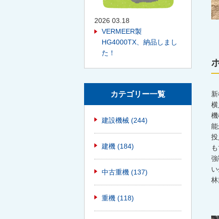
2026 03.18
VERMEER製
HG4000TX、納品しまし
た！
カテゴリー一覧
新
横
機
建設機械
(244)
能
投
建機
(184)
も
強
い
中古重機
(137)
林
重機
(118)