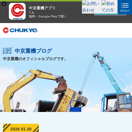
×
中京重機アプリ
アプリを見る
T.A.
無料 - Google Playで開く
中京重機ブログ
中京重機のオフィシャルブログです。
2026 01.30