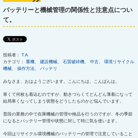
バッテリーと機械管理の関係性と注意点につい
て。
投稿者：
T.A.
カテゴリ：
重機
、
建設機械
、
石質破砕機
、
中古
、
環境リサイクル
機械
、
操作方法
、
バッテリ
みなさま、おはようございます。こんにちは。こんばんは。
寒くて何枚も着込むのですが、動きづらくてどんどん薄着になって
結局寒くなってしまう状態をどうしたものかと悩んでいます。
普段の業務の中で在庫機械の管理や検品を行うのですが、冬の季節
になるとバッテリー管理や状態に対して特に気を使います。
今回はリサイクル環境機械のバッテリーの管理で注意していること