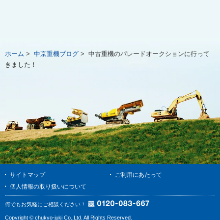
ホーム
>
中京重機ブログ
>
中古重機のパレードオークションに行って
きました！
サイトマップ
ご利用にあたって
個人情報の取り扱いについて
何でもお気軽にご相談ください！
Copyright © chukyo-juki Co.,Ltd. All Rights Reserved.