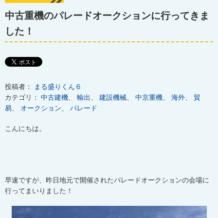
中古重機のパレードオークションに行ってきま
した！
投稿者：
まる盛りくん６
カテゴリ：
中古建機
、
輸出
、
建設機械
、
中京重機
、
海外
、
貿
易
、
オークション
、
パレード
こんにちは。
早速ですが、昨日地元で開催されたパレードオークションの会場に
行ってまいりました！