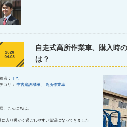
自走式高所作業車、購入時
2026
04.03
は？
稿者：
T.Y.
テゴリ：
中古建設機械
、
高所作業車
様、こんにちは。
月に入り暖かく過ごしやすい気温になってきました