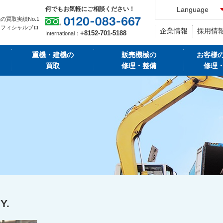
何でもお気軽にご相談ください！
Language
の買取実績No.1
オフィシャルブロ
企業情報
採用情
+8152-701-5188
International：
重機・建機の
販売機械の
お客様
買取
修理・整備
修理
.Y.