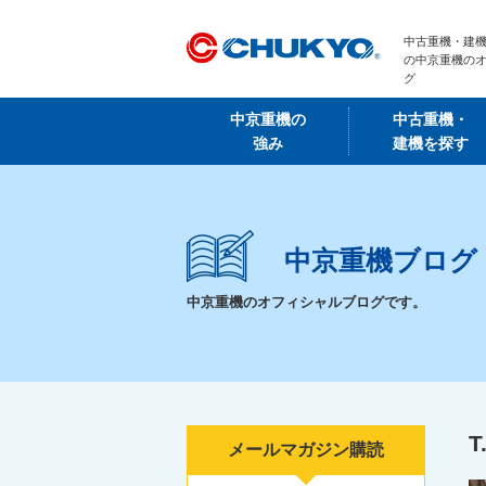
中古重機・建機
の中京重機の
グ
中京重機の
中古重機・
強み
建機を探す
中京重機ブログ
中京重機のオフィシャルブログです。
T
メールマガジン購読