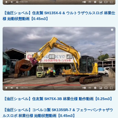
【油圧ショベル】住友製 SH135X-6 &
ウルトラザウルスロボ
林業仕
様
始動状態動画【0.45m3
】
【油圧ショベル】住友製 SH75X-3B
林業仕様
動作動画【0.25m3
】
【油圧ショベル】コベルコ製 SK135SR-7 &
フェラーバンチャザウ
ルスロボ
林業仕様
始動状態動画【0.45m3
】