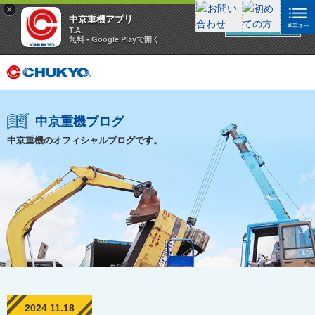
×
中京重機アプリ
アプリを見る
T.A.
無料 - Google Playで開く
中京重機ブログ
中京重機のオフィシャルブログです。
2024 11.18