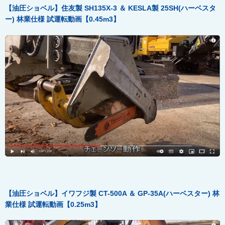
【油圧ショベル】住友製 SH135X-3
＆ KESLA
製 25SH(
ハーベスタ
ー)
林業仕様
試運転動画【0.45m3
】
【油圧ショベル】イワフジ製 CT-500A
＆ GP-35A(
ハーベスター)
林
業仕様
試運転動画【0.25m3
】