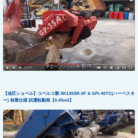
【油圧ショベル】コベルコ製 SK135SR-3F & GPi-40TC(
ハーベスタ
ー)
林業仕様
試運転動画【0.45m3
】