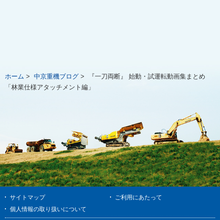
ホーム
>
中京重機ブログ
>
『一刀両断』 始動・試運転動画集まとめ
「林業仕様アタッチメント編」
サイトマップ
ご利用にあたって
個人情報の取り扱いについて