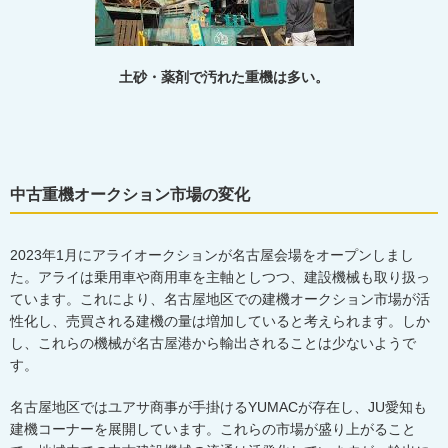
土砂・薬剤で汚れた重機は多い。
中古重機オークション市場の変化
2023
年
1
月にアライオークションが名古屋会場をオープンしまし
た。アライは乗用車や商用車を主軸としつつ、建設機械も取り扱っ
ています。これにより、名古屋地区での建機オークション市場が活
性化し、売買される建機の量は増加していると考えられます。しか
し、これらの機械が名古屋港から輸出されることは少ないようで
す。
名古屋地区ではユアサ商事が手掛ける
YUMAC
が存在し、
JU
愛知も
建機コーナーを展開しています。これらの市場が盛り上がること