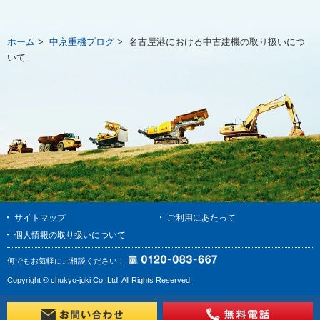
ホーム
>
中京重機ブログ
>
名古屋港における中古建機の取り扱いにつ
いて
サイトマップ
ご利用にあたって
個人情報の取り扱いについて
何でもお気軽にご相談ください！
Copyright © chukyo-juki Co.,Ltd. All Rights Reserved.