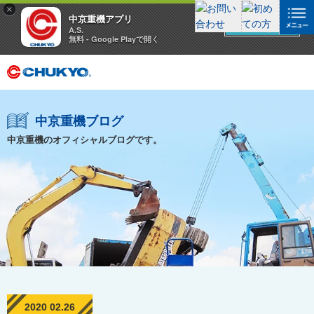
×
中京重機アプリ
アプリを見る
A.S.
無料 - Google Playで開く
中京重機ブログ
中京重機のオフィシャルブログです。
2020 02.26