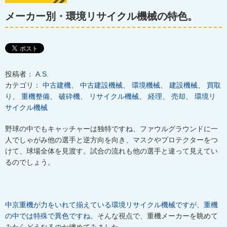
メーカー別・環境リサイクル機械の特色。
投稿者：
A.S.
カテゴリ：
中古建機
、
中古建設機械
、
環境機械
、
建設機械
、
買取
り
、
重機整備
、
破砕機
、
リサイクル機械
、
経理
、
売却
、
環境リ
サイクル機械
野球の中でもキャッチャーは独特ですね、ファウルグラウンドに一
人でしゃがみ他の選手と逆方向を向き、マスクやプロテクターをつ
けて、球場全体を見渡す。試合の流れも他の選手と違って見えてい
るのでしょう。
中京重機が力をいれて揃えている環境リサイクル機械ですが、重機
の中では特殊で異色ですね。
そんな視点で、重機メーカーを眺めて