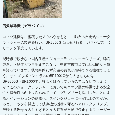
石質破砕機（ガラパゴス）
コマツ建機は、蓄積したノウハウをもとに、独自の自走式ジョーク
ラッシャーの製造を行い、
BR380JG
に代表される「ガラパゴス」シ
リーズを販売しています。
現時点で数少ない国内生産のジョークラッシャーのシリーズ。砕石
製造から解体ガラ再生までこなし、中古重機市場では圧倒的な人気
を誇っています。状態を問わず高値の買取が期待できる機種でしょ
う。サイズも
10
トンクラスの
BR100JG
から大きなものは
BR550JG
・
BR1000
でと幅広く対応しているのではないでしょう
か？このジョークラッシャーにおいてもコマツ製の特徴である安全
性と操作性の向上は図られていて、グリズリーを採用したことによ
るオペレーションの簡略化、スイングジョーに一定以上の力がかか
ると、ロックを開放して破砕機の機構を守るベアロックシリンダ、
破砕する岩を投入しすぎると投入装置が自動で停止するフィーダー