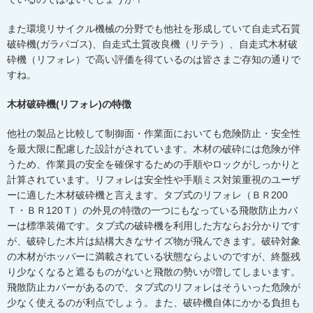
また環境リサイクル機械の分野でも他社を形成していて自走式石質
破砕機
(
ガラパゴス
)
、自走式土質改良機（リテラ）、自走式木材破
砕機（リフォレ）で高い評価を得ているのは皆さまご存知の通りで
すね。
木材破砕機(リフォレ)の特徴
他社の製品と比較して制御面・作業面においても危険防止・安全性
を最大限に配慮した設計がされています。木材の破砕には危険が伴
うため、作業員の安全を確保するための手順やロックがしっかりと
計算されています。リフォレは安全性や手順ミス対策重視のユーザ
ーに適した木材破砕機と言えます。タブ式のリフォレ（ＢＲ
200
Ｔ・ＢＲ
120
Ｔ）の外見の特徴の一つにもなっている飛散防止カバ
ーは標準装備です。タブ式の破砕機を利用した方ならお分かりです
が、破砕した木片は結構大きなサイズ物が飛んできます。破砕対象
の木材がホッパーに満載されている状態ならよいのですが、終盤残
り少なくなると遮るものがないと飛散の勢いが増してしまいます。
飛散防止カバーがあるので、タブ式のリフォレはそういった危険が
少なく使えるのが利点でしょう。また、破砕機自体にかかる負担も