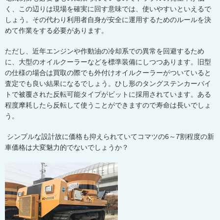
く、この辺りは現場を確実に回す意味では、使いやすいといえるで
しょう。その代わり利用者自身が安全に運用するためのルールを決
めて作業をする必要があります。
ただし、近年エンジンや作動油の冷却系での異常を回避するため
に、大型のオイルクーラーなどを標準装備にしつつあります。旧型
の仕様の場合は買取の際でも外付けオイルクーラーがついていると
査定でも良い結果になるでしょう。ひし形のタングステンカーバイ
トで被覆された反転可能タイプがビットに採用されています。ある
程度摩耗したら反転して使うことができますので寿命は長いでしょ
う。
シンプルな設計故に価格も抑えられていてコマツの
6
～
7
割程度の新
車価格は大変魅力的でないでしょうか？