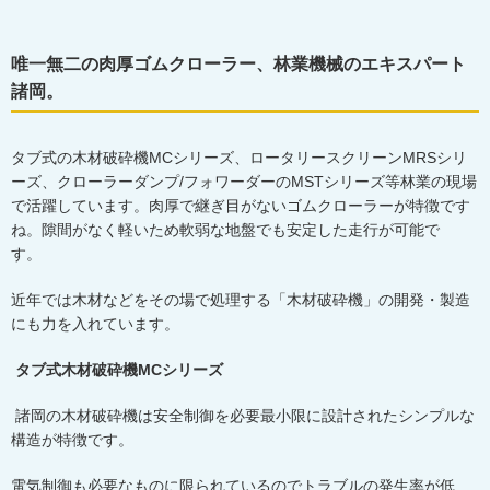
唯一無二の肉厚ゴムクローラー、林業機械のエキスパート
諸岡。
タブ式の木材破砕機
MC
シリーズ、ロータリースクリーン
MRS
シリ
ーズ、クローラーダンプ
/
フォワーダーの
MST
シリーズ等林業の現場
で活躍しています。肉厚で継ぎ目がないゴムクローラーが特徴です
ね。隙間がなく軽いため軟弱な地盤でも安定した走行が可能で
す。
近年では木材などをその場で処理する「木材破砕機」の開発・製造
にも力を入れています。
タブ式木材破砕機MCシリーズ
諸岡の木材破砕機は安全制御を必要最小限に設計されたシンプルな
構造が特徴です。
電気制御も必要なものに限られているのでトラブルの発生率が低