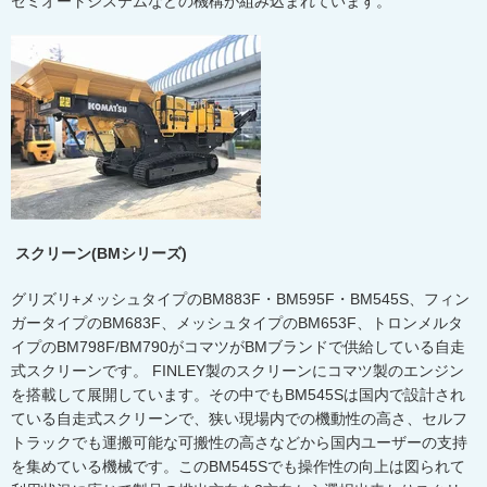
セミオートシステムなどの機構が組み込まれています。
スクリーン(BMシリーズ)
グリズリ
+
メッシュタイプの
BM883F
・
BM595F
・
BM545S
、フィン
ガータイプの
BM683F
、メッシュタイプの
BM653F
、トロンメルタ
イプの
BM798F/BM790
がコマツが
BM
ブランドで供給している自走
式スクリーンです。
FINLEY
製のスクリーンにコマツ製のエンジン
を搭載して展開しています。その中でも
BM545S
は国内で設計され
ている自走式スクリーンで、狭い現場内での機動性の高さ、セルフ
トラックでも運搬可能な可搬性の高さなどから国内ユーザーの支持
を集めている機械です。この
BM545S
でも操作性の向上は図られて