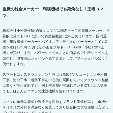
重機の総合メーカー、環境機械でも死角なし！王者コマ
ツ。
株式会社小松製作所
(
通称：コマツは国内トップの重機メーカー、世
界的に見ても
CAT
に次いで資産台数第
2
位を占めています。国内重
機・建設機械メーカーのパイオニア・最古参のメーカーとしても活
躍を続け
1943
年１月に初の国産ブルドーザー
G40
「小松
1
型均土
機」が完成。また「パワーショベル」との商品名で油圧ショベルを
発売し、現在油圧ショベルを表す言葉としてパワーショベルはよく
使われますね。
スマートコンストラクションと呼ばれる
ICT
ソリューションを河川
工事・造成工事・道路工事を中心的に展開していてグラウンド整備
工事など実に多彩です。国土交通省が実施している
ICT
土工の講座
でも、ほとんどコマツの建設機械が使われています。
コマツの重機は型式や製造年を問わずブランド価値が高く、重機の
それぞれの分野を満遍なく製造しており総合的に買取価格は安定し
ているのではないでしょうか？