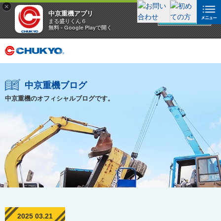
×
中京重機アプリ
アプリを見る
まる盛りくん６
無料 - Google Playで開く
中京重機ブログ
中京重機のオフィシャルブログです。
2025 03.21