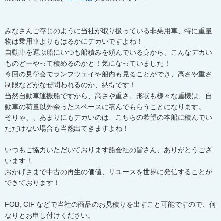
みなさんご存じのように当社が取り扱っている非乗用車、特に重量
物は乗用車よりもはるかにデカいですよね！
自動車を運ぶ船にいつも船積みを頼んでいる身から、こんなデカい
ものどーやって積めるのかと！気になっていました！
今回の見学会でランプウェイや船内も見ることができ、高さや重さ
制限などがなぜ問われるのか、納得です！
当然自動車運搬船ですから、高さや重さ、形状も様々な重機は、自
動車の荷量以外余ったスペースに積んでもらうことになります。
そりゃ、、あまりにもデカいのは、こちらの希望の本船に積んでい
ただけない場合も当然出てきますよね！
いつもご協力いただいております船会社の皆さん、ありがとうござ
います！
おかげさまで中古の再生の価値、リユースを世界に発信することが
できております！
FOB, CIF などで当社の商品のお見積りを出すこと可能ですので、何
なりとお申し付けください。