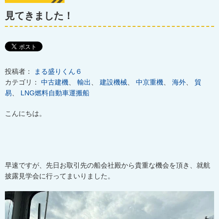
見てきました！
投稿者：
まる盛りくん６
カテゴリ：
中古建機
、
輸出
、
建設機械
、
中京重機
、
海外
、
貿
易
、
LNG燃料自動車運搬船
こんにちは。
早速ですが、先日お取引先の船会社殿から貴重な機会を頂き、就航
披露見学会に行ってまいりました。