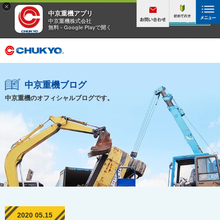
×
中京重機アプリ
アプリを見る
中京重機株式会社
無料 - Google Playで開く
中京重機ブログ
中京重機のオフィシャルブログです。
2020 05.15