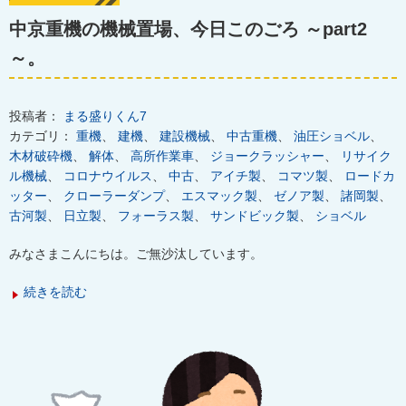
中京重機の機械置場、今日このごろ ～part2
～。
投稿者：
まる盛りくん7
カテゴリ：
重機
、
建機
、
建設機械
、
中古重機
、
油圧ショベル
、
木材破砕機
、
解体
、
高所作業車
、
ジョークラッシャー
、
リサイク
ル機械
、
コロナウイルス
、
中古
、
アイチ製
、
コマツ製
、
ロードカ
ッター
、
クローラーダンプ
、
エスマック製
、
ゼノア製
、
諸岡製
、
古河製
、
日立製
、
フォーラス製
、
サンドビック製
、
ショベル
みなさまこんにちは。ご無沙汰しています。
続きを読む