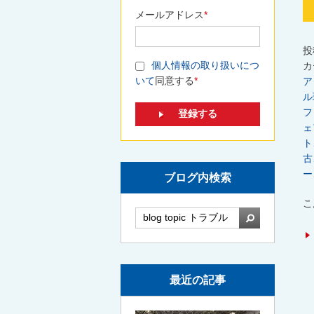
メールアドレス
*
投
個人情報の取り扱いにつ
カ
いて
同意する
*
ア
ル
フ
ェ
ト
古
ー
ブログ内検索
こ
検索
最近の記事