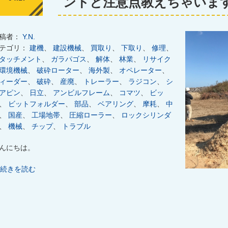
ントと注意点教えちゃいま
稿者：
Y.N.
テゴリ：
建機
、
建設機械
、
買取り
、
下取り
、
修理
、
タッチメント
、
ガラパゴス
、
解体
、
林業
、
リサイク
環境機械
、
破砕ローター
、
海外製
、
オペレーター
、
ィーダー
、
破砕
、
産廃
、
トレーラー
、
ラジコン
、
シ
アピン
、
日立
、
アンビルフレーム
、
コマツ
、
ビッ
、
ビットフォルダー
、
部品
、
ベアリング
、
摩耗
、
中
、
国産
、
工場地帯
、
圧縮ローラー
、
ロックシリンダ
、
機械
、
チップ
、
トラブル
んにちは。
続きを読む