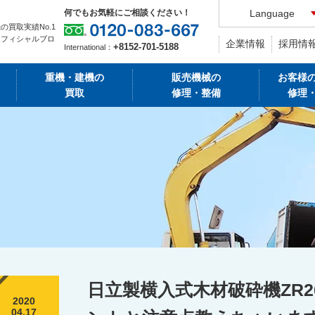
何でもお気軽にご相談ください！
Language
の買取実績No.1
オフィシャルブロ
企業情報
採用情
+8152-701-5188
International：
重機・建機の
販売機械の
お客様
買取
修理・整備
修理
日立製横入式木材破砕機ZR2
2020
04.17