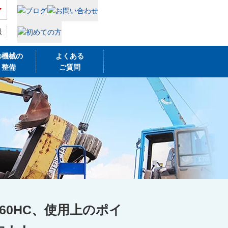
報
の機械の
よくある
・整備
ご質問
60HC、使用上のポイ