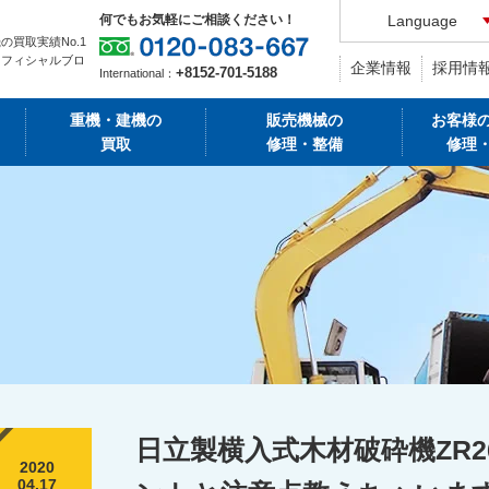
何でもお気軽にご相談ください！
Language
の買取実績No.1
オフィシャルブロ
企業情報
採用情
+8152-701-5188
International：
重機・建機の
販売機械の
お客様
買取
修理・整備
修理
日立製横入式木材破砕機ZR2
2020
04.17