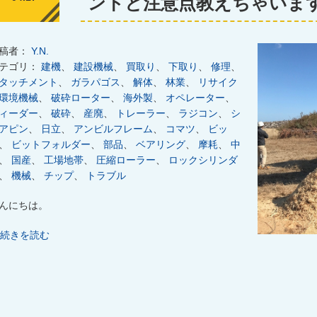
ントと注意点教えちゃいま
稿者：
Y.N.
テゴリ：
建機
、
建設機械
、
買取り
、
下取り
、
修理
、
タッチメント
、
ガラパゴス
、
解体
、
林業
、
リサイク
環境機械
、
破砕ローター
、
海外製
、
オペレーター
、
ィーダー
、
破砕
、
産廃
、
トレーラー
、
ラジコン
、
シ
アピン
、
日立
、
アンビルフレーム
、
コマツ
、
ビッ
、
ビットフォルダー
、
部品
、
ベアリング
、
摩耗
、
中
、
国産
、
工場地帯
、
圧縮ローラー
、
ロックシリンダ
、
機械
、
チップ
、
トラブル
んにちは。
続きを読む