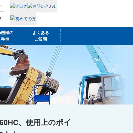
報
の機械の
よくある
・整備
ご質問
60HC、使用上のポイ