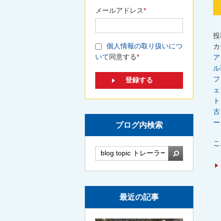
メールアドレス
*
投
個人情報の取り扱いにつ
カ
いて
同意する
*
ア
ル
フ
ェ
ト
古
ー
ブログ内検索
こ
検索
最近の記事