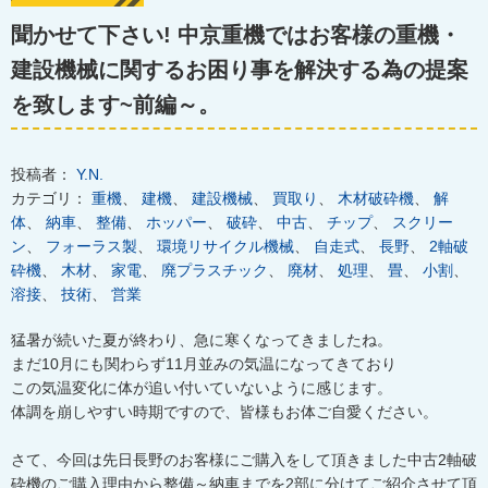
聞かせて下さい! 中京重機ではお客様の重機・
建設機械に関するお困り事を解決する為の提案
を致します~前編～。
投稿者：
Y.N.
カテゴリ：
重機
、
建機
、
建設機械
、
買取り
、
木材破砕機
、
解
体
、
納車
、
整備
、
ホッパー
、
破砕
、
中古
、
チップ
、
スクリー
ン
、
フォーラス製
、
環境リサイクル機械
、
自走式
、
長野
、
2軸破
砕機
、
木材
、
家電
、
廃プラスチック
、
廃材
、
処理
、
畳
、
小割
、
溶接
、
技術
、
営業
猛暑が続いた夏が終わり、急に寒くなってきましたね。
まだ10月にも関わらず11月並みの気温になってきており
この気温変化に体が追い付いていないように感じます。
体調を崩しやすい時期ですので、皆様もお体ご自愛ください。
さて、今回は先日長野のお客様にご購入をして頂きました中古2軸破
砕機のご購入理由から整備～納車までを2部に分けてご紹介させて頂