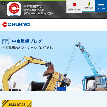
×
中京重機アプリ
アプリを見る
中京重機株式会社
無料 - Google Playで開く
中京重機ブログ
中京重機のオフィシャルブログです。
2022 07.08