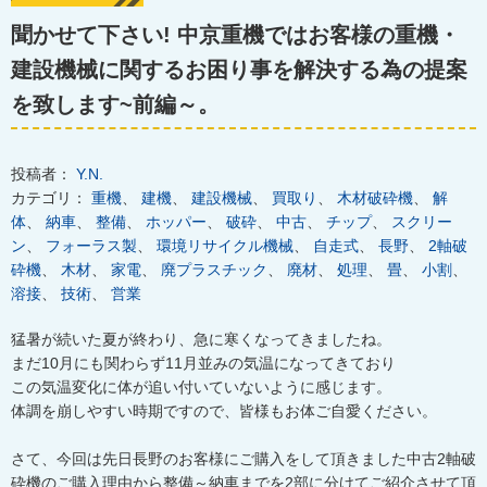
聞かせて下さい! 中京重機ではお客様の重機・
建設機械に関するお困り事を解決する為の提案
を致します~前編～。
投稿者：
Y.N.
カテゴリ：
重機
、
建機
、
建設機械
、
買取り
、
木材破砕機
、
解
体
、
納車
、
整備
、
ホッパー
、
破砕
、
中古
、
チップ
、
スクリー
ン
、
フォーラス製
、
環境リサイクル機械
、
自走式
、
長野
、
2軸破
砕機
、
木材
、
家電
、
廃プラスチック
、
廃材
、
処理
、
畳
、
小割
、
溶接
、
技術
、
営業
猛暑が続いた夏が終わり、急に寒くなってきましたね。
まだ10月にも関わらず11月並みの気温になってきており
この気温変化に体が追い付いていないように感じます。
体調を崩しやすい時期ですので、皆様もお体ご自愛ください。
さて、今回は先日長野のお客様にご購入をして頂きました中古2軸破
砕機のご購入理由から整備～納車までを2部に分けてご紹介させて頂