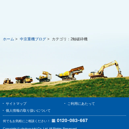
ホーム
>
中京重機ブログ
>
カテゴリ：
2軸破砕機
サイトマップ
ご利用にあたって
個人情報の取り扱いについて
何でもお気軽にご相談ください！
Copyright © chukyo-juki Co.,Ltd. All Rights Reserved.