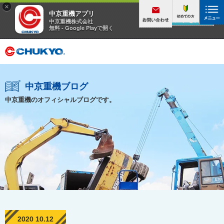
×
中京重機アプリ
アプリを見る
中京重機株式会社
無料 - Google Playで開く
中京重機ブログ
中京重機のオフィシャルブログです。
2020 10.12