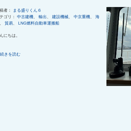
稿者：
まる盛りくん６
テゴリ：
中古建機
、
輸出
、
建設機械
、
中京重機
、
海
、
貿易
、
LNG燃料自動車運搬船
んにちは。
続きを読む