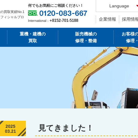
何でもお気軽にご相談ください！
Language
の買取実績No.1
オフィシャルブロ
企業情報
採用情
+8152-701-5188
International：
重機・建機の
販売機械の
お客様
買取
修理・整備
修理
見てきました！
2025
03.21