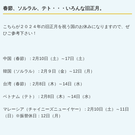
春節、ソルラル、テト・・・いろんな旧正月。
こちらが２０２４年の旧正月を祝う国のお休みになりますので、ぜ
ひご参考下さい！
中国（春節）：
2
月
10
日（土）～
17
日（土）
韓国（ソルラル）：
2
月９日（金）～
12
日（月）
台湾（春節）：
2
月
8
日（木）～
14
日（水）
ベトナム（テト）：
2
月
8
日（木）～
14
日（水）
マレーシア（チャイニーズニューイヤー）：
2
月
10
日（土）～
11
日
（日）※振替休日：
12
日（月）