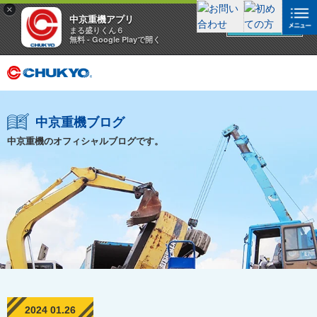
×
中京重機アプリ
アプリを見る
まる盛りくん６
無料 - Google Playで開く
中京重機ブログ
中京重機のオフィシャルブログです。
2024 01.26