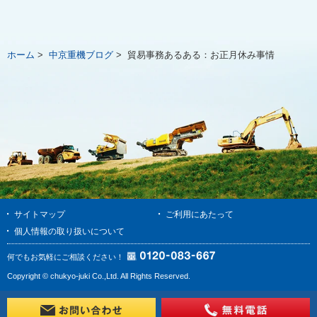
ホーム
>
中京重機ブログ
>
貿易事務あるある：お正月休み事情
サイトマップ
ご利用にあたって
個人情報の取り扱いについて
何でもお気軽にご相談ください！
Copyright © chukyo-juki Co.,Ltd. All Rights Reserved.