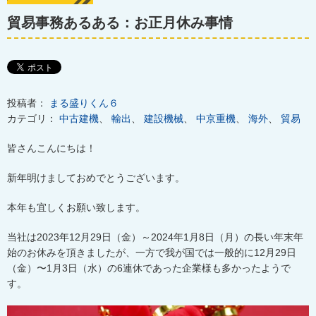
貿易事務あるある：お正月休み事情
投稿者：
まる盛りくん６
カテゴリ：
中古建機
、
輸出
、
建設機械
、
中京重機
、
海外
、
貿易
皆さんこんにちは！
新年明けましておめでとうございます。
本年も宜しくお願い致します。
当社は
2023
年
12
月
29
日（金）～
2024
年
1
月
8
日（月）の長い年末年
始のお休みを頂きましたが、一方で我が国では一般的に
12
月
29
日
（金）〜
1
月
3
日（水）の
6
連休であった企業様も多かったようで
す。