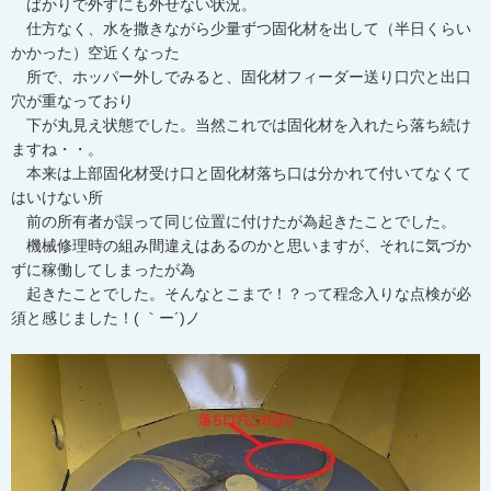
ばかりで外すにも外せない状況。
仕方なく、水を撒きながら少量ずつ固化材を出して（半日くらい
かかった）空近くなった
所で、ホッパー外しでみると、固化材フィーダー送り口穴と出口
穴が重なっており
下が丸見え状態でした。当然これでは固化材を入れたら落ち続け
ますね・・。
本来は上部固化材受け口と固化材落ち口は分かれて付いてなくて
はいけない所
前の所有者が誤って同じ位置に付けたが為起きたことでした。
機械修理時の組み間違えはあるのかと思いますが、それに気づか
ずに稼働してしまったが為
起きたことでした。そんなとこまで！？って程念入りな点検が必
須と感じました！( ｀ー´)ノ