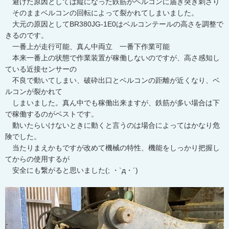
避けた原因としては縦になった鉄筋がベルコンに届き突き刺さり
そのままベルコンの回転によって裂かれてしまいました。
大元の原因としてBR380JG-1E0はベルコンテールの高さを調整で
きるのです。
一番上が走行可能、真ん中両立 一番下作業可能
本来一番上の状態で作業装置が稼働しないのですが、高さ感知し
ている近接センサーの
不良で動いてしまい、破砕出口とベルコンの距離が近くなり、ベ
ルコンが裂かれて
しまいました。真ん中でも稼働出来ますが、鉄筋が多い場合は下
で稼働するのがベストです。
動いたらいけないときに動くと言うのは場合によってはかなり危
険でした。
当たりまえかもですが改めて機械の特性、機能をしっかり把握し
てからの使用するが
安全にも繋がると思いました(; ・`д・´)