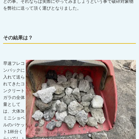
との事。それならば実際にやってみましょうという事で破砕対象物
を弊社に送って頂く運びとなりました。
その結果は？
早速フレコ
ンバックに
入れて送ら
れてきたコ
ンクリート
ガラの全体
量として
は、大体
3t
ミニショベ
ルのバケッ
ト
1
杯分く
らいでしょ