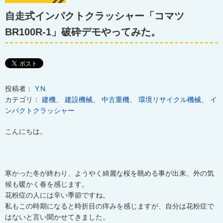
自走式インパクトクラッシャー「コマツ
BR100R-1」破砕デモやってみた。
投稿者：
Y.N.
カテゴリ：
建機
、
建設機械
、
中古重機
、
環境リサイクル機械
、
イ
ンパクトクラッシャー
こんにちは。
寒かった冬が終わり、ようやく綺麗な桜を眺める事が出来、外の気
候も暖かく春を感じます。
花粉症の人には辛い季節ですね。
私もこの時期になると時折目の痒みを感じますが、自分は花粉症で
はないと言い聞かせてきました。