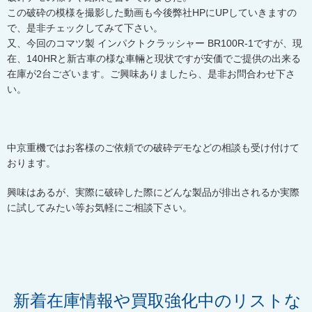
この破砕の模様を撮影した動画も今後弊社
HP
に
UP
していきますの
で、是非チェックしてみて下さい。
又、今回のコマツ製 インパクトクラッシャー
BR100R-1
ですが、現
在、
140HR
と新古車の様な車輛と現状ですが安価でご提供の出来る
在庫が
2
台ございます。ご興味ありましたら、是非お問合わせ下さ
い。
中京重機ではお客様のご依頼での破砕デモなどの相談も受け付けて
おります。
興味はあるが、実際に破砕した際にどんな製品が排出されるか実際
に試してみたい等お気軽にご相談下さい。
新着在庫情報や買取強化中のリストな