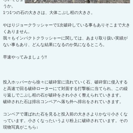
うか。
1
つ
1
つの石の大きさは、大体こぶし程の大きさ。
やはりジョークラッシャーで
1
次破砕している事もありそこまで大き
くありません。
我々もインパクトクラッシャーに関しては、あまり取り扱い実績が
ない事もあり、どんな結果になるのか気になるところ。
早速やってみましょう
!!
投入ホッパーから徐々に破砕室に流れていく石、破砕室に侵入する
と高速で回る破砕ローターにて対面する打撃板に当てられ、この繰
り返しでこぶし程の石が破砕をされ小さく整えられていきます。
破砕された石は排出コンベアへ落ち外へ排出をされていきます。
コンベアで運ばれた石を見ると投入前の大きさよりかなり小さくな
っています。小さくなったいうより粉上に破砕されています。その
現物写真がこちら↓