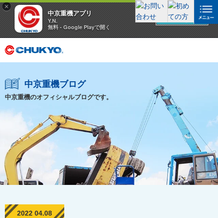
×
中京重機アプリ
アプリを見る
Y.N.
無料 - Google Playで開く
中京重機ブログ
中京重機のオフィシャルブログです。
2022 04.08