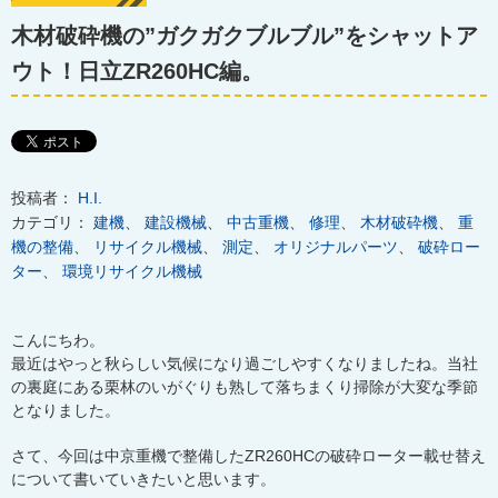
木材破砕機の”ガクガクブルブル”をシャットア
ウト！日立ZR260HC編。
投稿者：
H.I.
カテゴリ：
建機
、
建設機械
、
中古重機
、
修理
、
木材破砕機
、
重
機の整備
、
リサイクル機械
、
測定
、
オリジナルパーツ
、
破砕ロー
ター
、
環境リサイクル機械
こんにちわ。
最近はやっと秋らしい気候になり過ごしやすくなりましたね。当社
の裏庭にある栗林のいがぐりも熟して落ちまくり掃除が大変な季節
となりました。
さて、今回は中京重機で整備したZR260HCの破砕ローター載せ替え
について書いていきたいと思います。