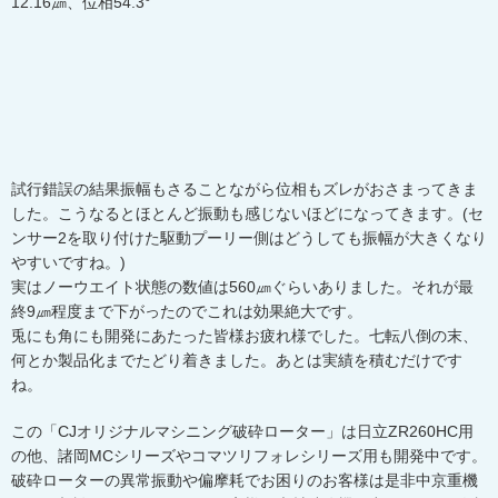
12.16㎛、位相54.3°
試行錯誤の結果振幅もさることながら位相もズレがおさまってきま
した。こうなるとほとんど振動も感じないほどになってきます。(セ
ンサー2を取り付けた駆動プーリー側はどうしても振幅が大きくなり
やすいですね。)
実はノーウエイト状態の数値は560㎛ぐらいありました。それが最
終9㎛程度まで下がったのでこれは効果絶大です。
兎にも角にも開発にあたった皆様お疲れ様でした。七転八倒の末、
何とか製品化までたどり着きました。あとは実績を積むだけです
ね。
この「CJオリジナルマシニング破砕ローター」は日立ZR260HC用
の他、諸岡MCシリーズやコマツリフォレシリーズ用も開発中です。
破砕ローターの異常振動や偏摩耗でお困りのお客様は是非中京重機