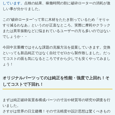
しています。
点検の結果、稼働時間の割に破砕ローターの消耗が激
しい事が分かりました。
この
”
破砕ローター
”
って常に木材をたたき割っているため「そりゃ
すり減るわなあ」というのが正直なところ。実際に摩耗やクラック
または異常振動などに悩まれているユーザーの方も多いのではない
でしょうか・・
今回中京重機ではそんな課題の克服方法を提案していきます。交換
といっても新品純正ではなく自社でゼロから製作致しました。だっ
てコストの面も気になるところですから少しでも安くやってみまし
ょう！
オリジナルパーツってのは純正を性能・強度で上回れ！そ
してコストで下回れ！
まずは純正破砕装置各構成パーツの寸法や材質等の研究や調査を行
いました。
さすがは世界の日立建機！その寸法精度や設計思想は驚くべきもの