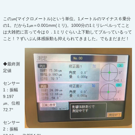
この㎛(マイクロメートル)という単位。1メートルのマイナス６乗分
の1。だから1㎛＝0.001mm(ミリ)。1000分の1ミリレベルってこと
は大雑把に言って今は０．1ミリぐらい上下動してブルっているって
こと！？ずいぶん体感振動も抑えられてきました。でもまだまだ！
◆最終測
定値
センサー
1：振幅
9.197
㎛、位相
72.7°
センサー
2：振幅