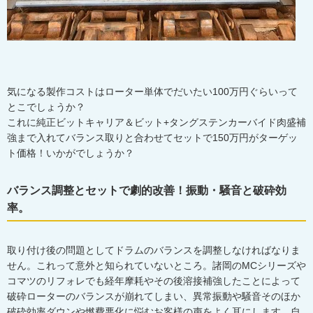
気になる製作コストはローター単体でだいたい100万円ぐらいって
とこでしょうか？
これに純正ビットキャリア＆ビット+タングステンカーバイド肉盛補
強まで入れてバランス取りと合わせてセットで150万円がターゲッ
ト価格！いかがでしょうか？
バランス調整とセットで劇的改善！振動・騒音と破砕効
率。
取り付け後の問題としてドラムのバランスを調整しなければなりま
せん。これって意外と知られていないところ。諸岡のMCシリーズや
コマツのリフォレでも経年摩耗やその後溶接補強したことによって
破砕ローターのバランスが崩れてしまい、異常振動や騒音そのほか
破砕効率ダウンや燃費悪化に悩むお客様の声をよく耳にします。自