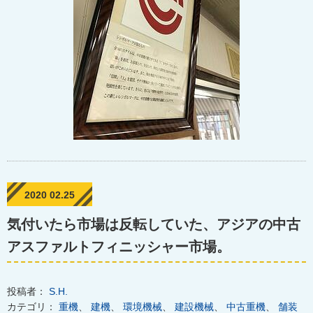
2020 02.25
気付いたら市場は反転していた、アジアの中古
アスファルトフィニッシャー市場。
投稿者：
S.H.
カテゴリ：
重機
、
建機
、
環境機械
、
建設機械
、
中古重機
、
舗装