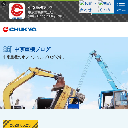
×
中京重機アプリ
アプリを見る
中京重機株式会社
無料 - Google Playで開く
中京重機ブログ
中京重機のオフィシャルブログです。
2020 05.29