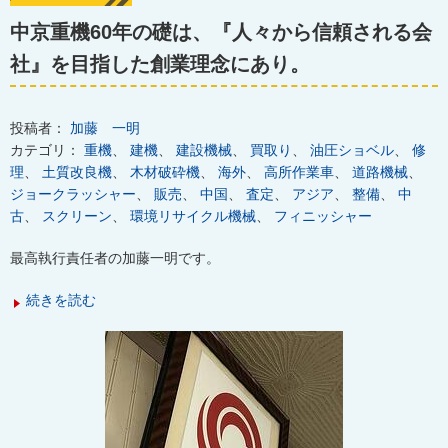
中京重機60年の礎は、『人々から信頼される会
社』を目指した創業理念にあり。
投稿者：
加藤 一明
カテゴリ：
重機
、
建機
、
建設機械
、
買取り
、
油圧ショベル
、
修
理
、
土質改良機
、
木材破砕機
、
海外
、
高所作業車
、
道路機械
、
ジョークラッシャー
、
販売
、
中国
、
査定
、
アジア
、
整備
、
中
古
、
スクリーン
、
環境リサイクル機械
、
フィニッシャー
最高執行責任者の加藤一明です。
続きを読む