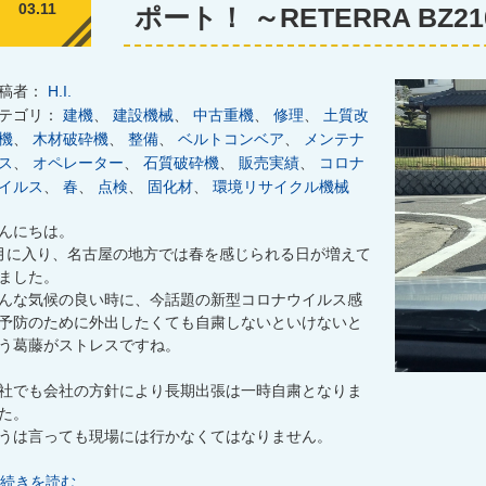
03.11
ポート！ ～RETERRA BZ2
稿者：
H.I.
テゴリ：
建機
、
建設機械
、
中古重機
、
修理
、
土質改
機
、
木材破砕機
、
整備
、
ベルトコンベア
、
メンテナ
ス
、
オペレーター
、
石質破砕機
、
販売実績
、
コロナ
イルス
、
春
、
点検
、
固化材
、
環境リサイクル機械
んにちは。
月に入り、名古屋の地方では春を感じられる日が増えて
ました。
んな気候の良い時に、今話題の新型コロナウイルス感
予防のために外出したくても自粛しないといけないと
う葛藤がストレスですね。
社でも会社の方針により長期出張は一時自粛となりま
た。
うは言っても現場には行かなくてはなりません。
続きを読む