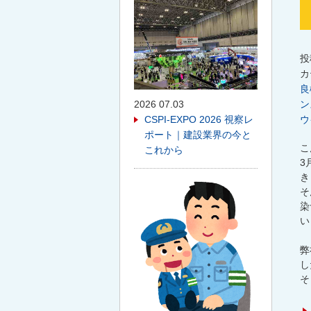
投
カ
良
2026 07.03
ン
CSPI-EXPO 2026 視察レ
ウ
ポート｜建設業界の今と
こ
これから
3
き
そ
染
い
弊
し
そ