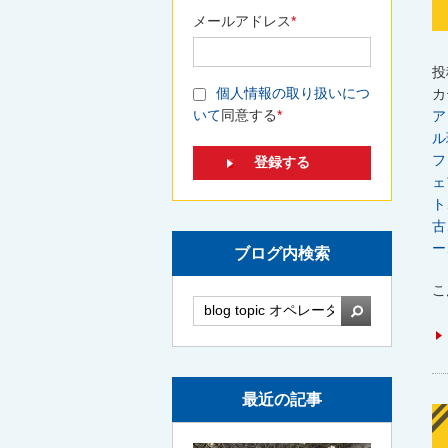
メールアドレス
*
投
個人情報の取り扱いにつ
カ
いて
同意する
*
ア
ル
フ
ェ
ト
古
ー
ブログ内検索
こ
検索
最近の記事