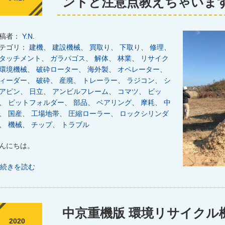
ントと注意点教えちゃいま
稿者：
Y.N.
テゴリ：
建機
、
建設機械
、
買取り
、
下取り
、
修理
、
タッチメント
、
ガラパゴス
、
解体
、
林業
、
リサイク
環境機械
、
破砕ローター
、
海外製
、
オペレーター
、
ィーダー
、
破砕
、
産廃
、
トレーラー
、
ラジコン
、
シ
アピン
、
日立
、
アンビルフレーム
、
コマツ
、
ビッ
、
ビットフォルダー
、
部品
、
ベアリング
、
摩耗
、
中
、
国産
、
工場地帯
、
圧縮ローラー
、
ロックシリンダ
、
機械
、
チップ
、
トラブル
んにちは。
続きを読む
中京重機版 環境リサイクル
2020