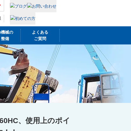
報
の機械の
よくある
・整備
ご質問
60HC、使用上のポイ