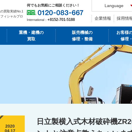
何でもお気軽にご相談ください！
Language
の買取実績No.1
オフィシャルブロ
企業情報
採用情
+8152-701-5188
International：
重機・建機の
販売機械の
お客様
買取
修理・整備
修理
日立製横入式木材破砕機ZR2
2020
04.17