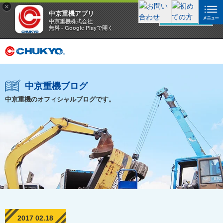
×
中京重機アプリ
アプリを見る
中京重機株式会社
無料 - Google Playで開く
中京重機ブログ
中京重機のオフィシャルブログです。
2017 02.18