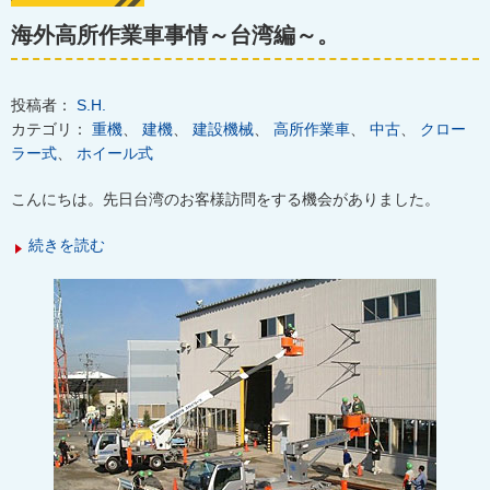
海外高所作業車事情～台湾編～。
投稿者：
S.H.
カテゴリ：
重機
、
建機
、
建設機械
、
高所作業車
、
中古
、
クロー
ラー式
、
ホイール式
こんにちは。先日台湾のお客様訪問をする機会がありました。
続きを読む