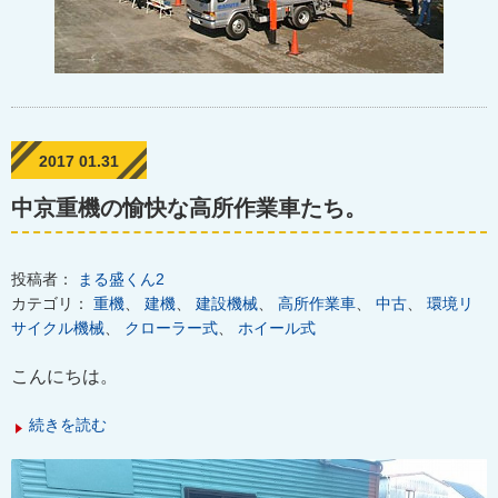
2017 01.31
中京重機の愉快な高所作業車たち。
投稿者：
まる盛くん2
カテゴリ：
重機
、
建機
、
建設機械
、
高所作業車
、
中古
、
環境リ
サイクル機械
、
クローラー式
、
ホイール式
こんにちは。
続きを読む