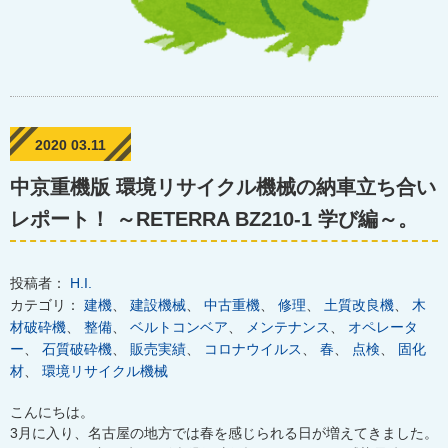
2020 03.11
中京重機版 環境リサイクル機械の納車立ち合い
レポート！ ～RETERRA BZ210-1 学び編～。
投稿者：
H.I.
カテゴリ：
建機
、
建設機械
、
中古重機
、
修理
、
土質改良機
、
木
材破砕機
、
整備
、
ベルトコンベア
、
メンテナンス
、
オペレータ
ー
、
石質破砕機
、
販売実績
、
コロナウイルス
、
春
、
点検
、
固化
材
、
環境リサイクル機械
こんにちは。
3月に入り、名古屋の地方では春を感じられる日が増えてきました。