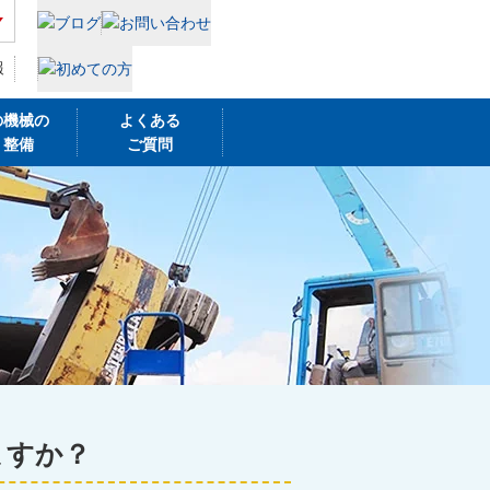
報
の機械の
よくある
・整備
ご質問
ますか？