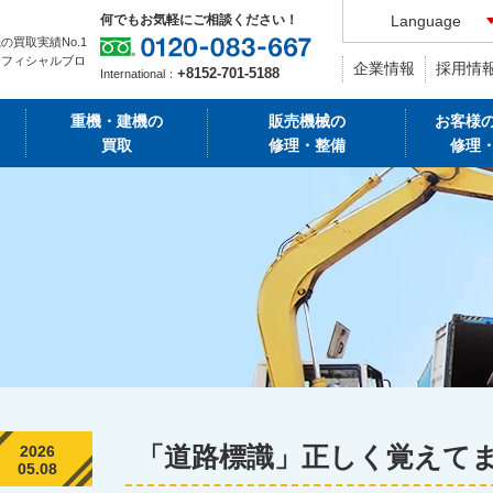
何でもお気軽にご相談ください！
Language
の買取実績No.1
オフィシャルブロ
企業情報
採用情
+8152-701-5188
International：
重機・建機の
販売機械の
お客様
買取
修理・整備
修理
「道路標識」正しく覚えて
2026
05.08