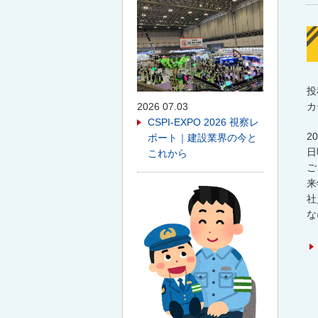
投
2026 07.03
カ
CSPI-EXPO 2026 視察レ
2
ポート｜建設業界の今と
日
これから
ご
来
社
な