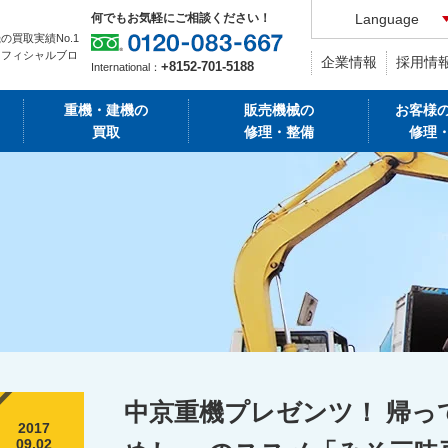
何でもお気軽にご相談ください！
Language
の買取実績No.1
オフィシャルブロ
企業情報
採用情
+8152-701-5188
International：
重機・建機の
販売機械の
お客様
買取
修理・整備
修理
中京重機プレゼンツ！ 帰って
2017
09.02