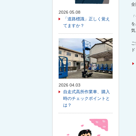
全
2026 05.08
「
「道路標識」正しく覚え
を
てますか？
気
ご
ド
2026 04.03
自走式高所作業車、購入
時のチェックポイントと
は？