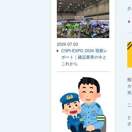
さ
2026 07.03
CSPI-EXPO 2026 視察レ
ポート｜建設業界の今と
これから
投
カ
光
こ
と
さ