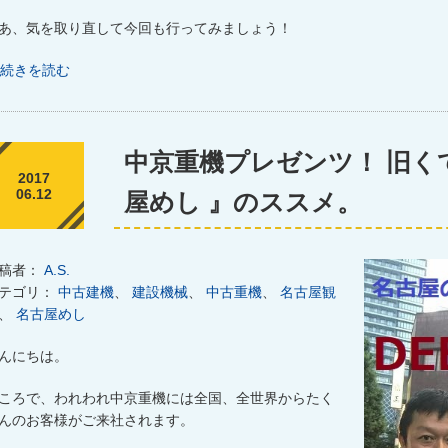
あ、気を取り直して今回も行ってみましょう！
続きを読む
中京重機プレゼンツ！ 旧くて
2017
06.12
屋めし 』のススメ。
稿者：
A.S.
テゴリ：
中古建機
、
建設機械
、
中古重機
、
名古屋観
、
名古屋めし
んにちは。
ころで、われわれ中京重機には
全国、全世界からたく
んの
お客様がご来社されます。