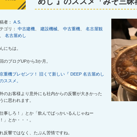
めし 』のススメ「みそ三昧
稿者：
A.S.
テゴリ：
中古建機
、
建設機械
、
中古重機
、
名古屋観
、
名古屋めし
んにちは。
回のブログUPから3か月。
京重機プレゼンツ！ 旧くて新しい『 DEEP 名古屋めし
のススメ。
外のお客様より意外にも社内からの反響が大きかった
うに思われます。
仕事しろ！」とか「飲んでばっかいるんじゃねー
！」とか・・・。
れ反響ではなく、たぶん苦情ですね。