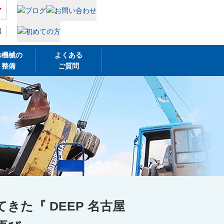
報
の機械の
よくある
・整備
ご質問
きた『 DEEP 名古屋