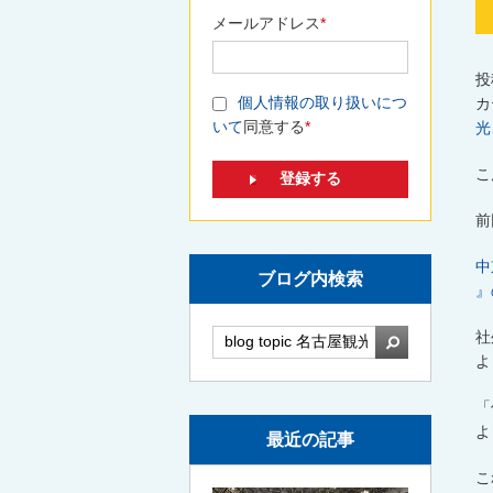
メールアドレス
*
投
個人情報の取り扱いにつ
カ
いて
同意する
*
光
こ
前
中
ブログ内検索
』
社
検索
よ
「
よ
最近の記事
こ