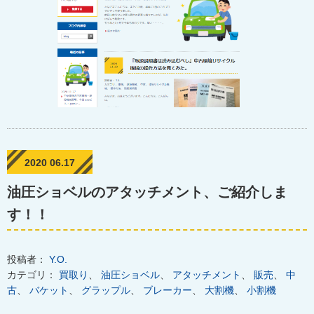
2020 06.17
油圧ショベルのアタッチメント、ご紹介しま
す！！
投稿者：
Y.O.
カテゴリ：
買取り
、
油圧ショベル
、
アタッチメント
、
販売
、
中
古
、
バケット
、
グラップル
、
ブレーカー
、
大割機
、
小割機