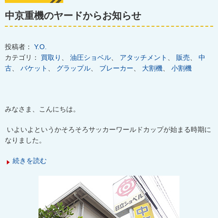
中京重機のヤードからお知らせ
投稿者：
Y.O.
カテゴリ：
買取り
、
油圧ショベル
、
アタッチメント
、
販売
、
中
古
、
バケット
、
グラップル
、
ブレーカー
、
大割機
、
小割機
みなさま、こんにちは。
いよいよというかそろそろサッカーワールドカップが始まる時期に
なりました。
続きを読む