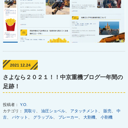
2021 12.24
さよなら２０２１！！中京重機ブログ一年間の
足跡！
投稿者：
Y.O.
カテゴリ：
買取り
、
油圧ショベル
、
アタッチメント
、
販売
、
中
古
、
バケット
、
グラップル
、
ブレーカー
、
大割機
、
小割機