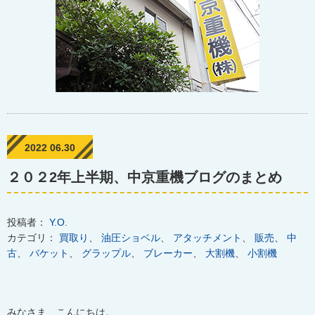
2022 06.30
２０２2年上半期、中京重機ブログのまとめ
投稿者：
Y.O.
カテゴリ：
買取り
、
油圧ショベル
、
アタッチメント
、
販売
、
中
古
、
バケット
、
グラップル
、
ブレーカー
、
大割機
、
小割機
みなさま、こんにちは。