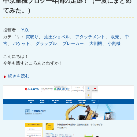
中京重機ブログ一年間の足跡！（一度にまとめ
てみた。）
投稿者：
Y.O.
カテゴリ：
買取り
、
油圧ショベル
、
アタッチメント
、
販売
、
中
古
、
バケット
、
グラップル
、
ブレーカー
、
大割機
、
小割機
こんにちは！
今年も残すところあとわずか！
続きを読む