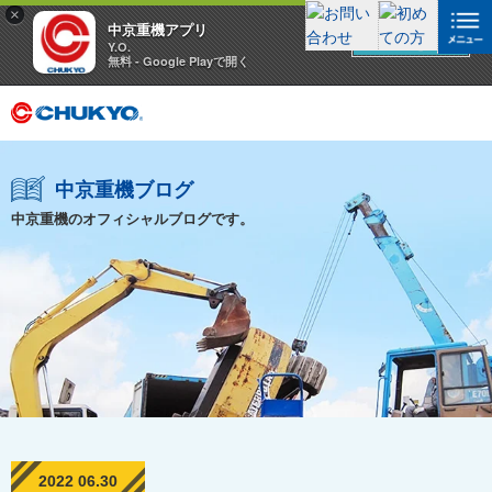
×
中京重機アプリ
アプリを見る
Y.O.
無料 - Google Playで開く
中京重機ブログ
中京重機のオフィシャルブログです。
2022 06.30