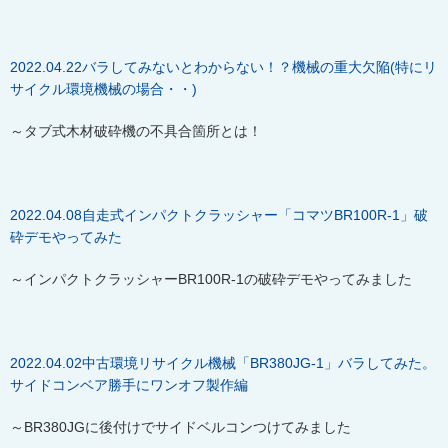
2022.04.22
バラしてみないとわからない！？機械の重大欠陥
(
特にリ
サイクル環境機械の場合・・
)
～タブ式木材破砕機の不具合箇所とは！
2022.04.08
自走式インパクトクラッシャー「コマツ
BR100R-1
」破
砕デモやってみた
～インパクトクラッシャー
BR100R-1
の破砕デモやってみました
2022.04.02
中古環境リサイクル機械「
BR380JG-1
」バラしてみた。
サイドコンベア勝手にワンオフ製作編
～
BR380JG
に後付けでサイドベルコンつけてみました