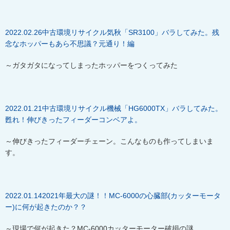
2022.02.26
中古環境リサイクル気秋「
SR3100
」バラしてみた。残
念なホッパーもあら不思議？元通り！編
～ガタガタになってしまったホッパーをつくってみた
2022.01.21
中古環境リサイクル機械「
HG6000TX
」バラしてみた。
甦れ！伸びきったフィーダーコンベアよ。
～伸びきったフィーダーチェーン。こんなものも作ってしまいま
す。
2022.01.142021
年最大の謎！！
MC-6000
の心臓部
(
カッターモータ
ー
)
に何が起きたのか？？
～現場で何が起きた？
MC-6000
カッターモーター破損の謎。