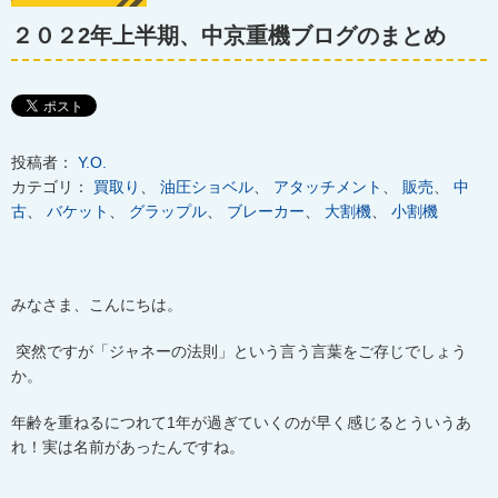
２０２2年上半期、中京重機ブログのまとめ
投稿者：
Y.O.
カテゴリ：
買取り
、
油圧ショベル
、
アタッチメント
、
販売
、
中
古
、
バケット
、
グラップル
、
ブレーカー
、
大割機
、
小割機
みなさま、こんにちは。
突然ですが「ジャネーの法則」という言う言葉をご存じでしょう
か。
年齢を重ねるにつれて
1
年が過ぎていくのが早く感じるとういうあ
れ！実は名前があったんですね。