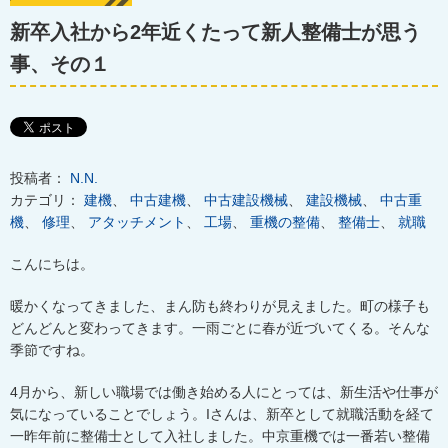
新卒入社から2年近くたって新人整備士が思う
事、その１
投稿者：
N.N.
カテゴリ：
建機
、
中古建機
、
中古建設機械
、
建設機械
、
中古重
機
、
修理
、
アタッチメント
、
工場
、
重機の整備
、
整備士
、
就職
こんにちは。
暖かくなってきました、まん防も終わりが見えました。町の様子も
どんどんと変わってきます。一雨ごとに春が近づいてくる。そんな
季節ですね。
4月から、新しい職場では働き始める人にとっては、新生活や仕事が
気になっていることでしょう。Iさんは、新卒として就職活動を経て
一昨年前に整備士として入社しました。中京重機では一番若い整備