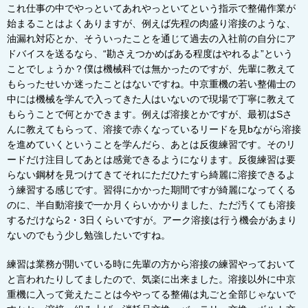
これ仕事の中でやっといてあれやっといてという指示で整備作業が
始まることはよくありますが、例えば先程の肉盛り溶接のような、
油漏れ対応とか、そういったことを通じて過去の入社前の自分にア
ドバイスを送るなら、“勘さえつかめばある程度はやれるよ”という
ことでしょうか？僕は機械科では無かったのですが、先輩に教えて
もらったせいか迷ったことはないですね。中京重機の若い整備士の
中には機械を学んで入ってきた人はいないので現場で丁寧に教えて
もらうことで何とかできます
。例えば溶接とかですが、最初はSさ
んに教えてもらって、溶接で赤くなっているリードを見bながら溶接
を進めていくということを学んだら、あとは反復練習です。そのリ
ードだけ注目してあとは感覚できるようになります。反復練習は要
らない鋼材を見つけてきてそれにただひたすら綺麗に溶接できるよ
う練習する感じです。習得にかかった期間ですが綺麗になってくる
のに、半自動溶接で一か月くらいかかりました、ただ汚くても溶接
するだけなら
2
・
3
日くらいですが。アーク溶接は行う機会があまり
ないのでもう少し勉強したいですね。
練習は業務が開いている時に先輩の方から溶接の練習やっておいて
と言われたりしてましたので、気楽に出来ました。溶接以外に中京
重機に入って覚えたことは今やってる整備は丸ごと全部じゃないで