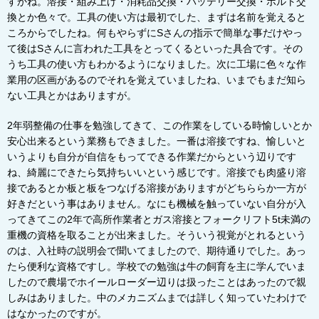
すかね。溶接・組み上げ・消耗品交換・バッテリー交換・ボルト交
換とか色々で。工具の使い方は最初でした、まずは名前を覚えると
ころからでしたね。何もやらずに
S
さんの指示で簡単な事だけやっ
て後はSさんに言われた工具をとってくるといった具合です。その
うち工具の使い方もわかるようになりました。次に工場に色々な作
業用の区画があるのでそれを覚えていましたね、いまでもまだ知ら
ない工具とかはありますが。
2
年弱整備の仕事を勉強してきて、この作業をしている時愉しいとか
安心出来るという業務もできました。一番は溶接ですね、愉しいと
いうよりも自分が自信をもってできる作業だからという辺りです
ね、綺麗にできたら気持ちいいという感じです。溶接でも肉盛り溶
接であるとか板と板をつなげる溶接がありますがどちららか一方が
好きだという事はありません。なにも機械を触っていない自分が入
ってきてこの
2
年で高所作業者とガス溶接とフォークリフト
5t
未満の
重機の資格を取ることが出来ました。そういう視覚がとれるという
のは、入社時の説明会で聞いてましたので、期待通りでした。あっ
たら便利な資格ですし。学校での勉強は牛の飼育を主に学んでいま
したので農場でホイールローダー辺りは扱ったことはあったので親
しみはありました。中のメカニズムまでは詳しく知っていたわけで
はなかったのですが。