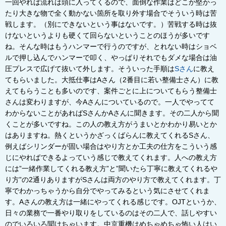
一回やれば流れは頭に入ってくるので、面倒な作業はどこか堅かっ
たり大きな物で全く動かない箇所を取り外す場合でそういう時は苦
戦します。（別にできないという事はないです。）苦戦する時は抜
けないというよりも硬くて回らないということのほうが多いです
ね。そんな時はもうハンマーで行うのですが、とれない時はショベ
ルで押し込んでハンマーで叩く、やっぱりそれでもダメな場合は油
圧プレスで広げて抜いて外します。そういった手順は
Sさん
に教え
てもらいました。大抵仕事はAさん（2番目に若い整備士さん）に教
えてもらうことも多いのです、案件ごとに上についてもらう整備士
さんは変わりますが、今Aさんについているので。一人でやってて
わからないことがあればSさんかAさんに聞きます。その二人から聞
くことが多いですね。この人の教え方がうまいとかわかり易いとか
はありますね。
熱くというかざっくばらんに教えてくれるSさん、
例えばシリンダーが固い場合はやり方とか工夫の仕方をこういう感
じにやればできるよっていう感じで教えてくれます。人への教え方
には”一緒作業してくれる教え方”と”聞いたら丁寧に教えてくれるや
り方”の
2
通りありますがSさんは両方のやり方で教えてくれます。
丁
寧でわかっちゃうから自分でやってみるという気にさせてくれま
す。
A
さんの教え方は一緒にやってくれる感じです。
OJT
というか、
日々の業務で一番やり取りをしているのはその二人で、話しやすい
のでいろいろ聞けちゃいます。中京重機はめちゃめちゃ怖い人はい