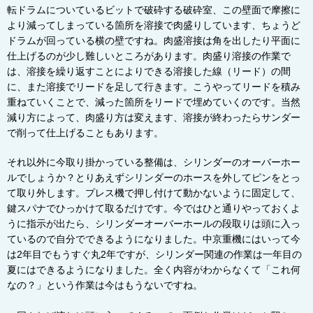
転ドラムについているビットで破砕する破砕室、この壁面で摩擦に
より減ってしまっている箇所を溶接で肉盛りしています、ちょうど
ドラムが回っている横の壁ですね。肉盛溶接は角を出したり平面に
仕上げるのが少し難しいところがあります。肉盛り溶接の作業で
は、溶接を繰り返すことによりできる溶接した線（リード）の間
に、また溶接でリードを足して行きます。こうやってリードを積み
重ねていくことで、減った箇所をリードで埋めていくのです。当然
減り方によって、肉盛り方は変えます、溶接が終わったらサンダー
で削って仕上げることもあります。
それ以外に今取り掛かっている整備
は、シリンダーのオーバーホー
ルでしょうか？とりあえずシリンダーのホースを外してピンをとっ
て取り外します。プレス機で押し付けて動かないように固定して、
鍵スパナでひっかけて取るだけです。今ではひと通りやっておくよ
うに指示が出たら、シリンダーオーバーホールの段取りは頭に入っ
ているので自分でできるようになりました。中京重機にはいって今
は
2
年目でもうすぐ丸
2
年ですが、シリンダー関連の作業は一年目の
夏にはできるようになりました。全く内容がわからなくて「これ何
なの？」という作業は今はもうないですね。