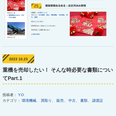
2023 10.23
重機を売却したい！ そんな時必要な書類につい
てPart.1
投稿者：
Y.O.
カテゴリ：
環境機械
、
買取り
、
販売
、
中古
、
書類
、
譲渡証