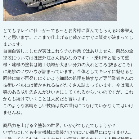
とてもキレイに仕上がってきっとお客様に喜んでもらえる出来栄え
だと思います。ここまで仕上げると確かにすぐに販売が決まってし
まいます。
自画自賛しましたが実はこれウチの作業ではありません。商品の全
塗装についてはほぼ外注さん頼みなのです・・乗用車と違って重
機・建機の塗装は施工領域が大きい分力の入れどころ(抜きどころ)
に絶妙のノウハウが詰まっています。全体としてキレイに魅せると
同時に錆が再発しにくいよう細部の処理を施すなど専門業者さんの
技術レベルには驚かされる技がたくさん詰まっています。今は職人
魂のある取引先さんがひいきにしてくれるからいいのですが、これ
からも続けていくことは大変だと言います。
このような素晴らしい技術は次の世代につなげていかなくてはいけ
ませんね。
商品力を上げる全塗装の世界。いかがでしたでしょうか？
いずれにしても中古機械は塗装だけではいい商品にはなりません。