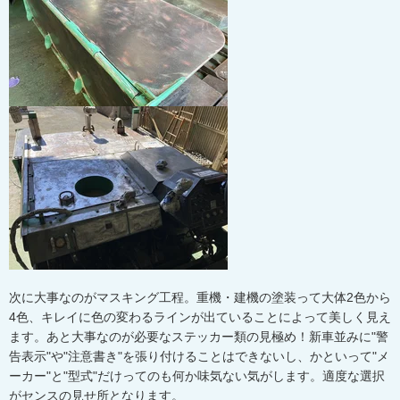
次に大事なのがマスキング工程。重機・建機の塗装って大体2色から
4色、キレイに色の変わるラインが出ていることによって美しく見え
ます。あと大事なのが必要なステッカー類の見極め！新車並みに"警
告表示"や"注意書き"を張り付けることはできないし、かといって"メ
ーカー"と"型式"だけってのも何か味気ない気がします。適度な選択
がセンスの見せ所となります。