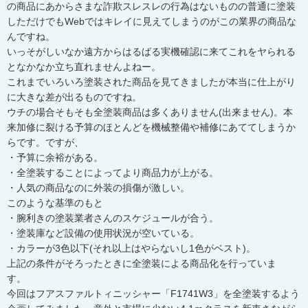
の商品にあからさまな詐欺スレスレの行為はないものの普通に塗装
しただけでもWebではキレイに見えてしまうのがこの業界の商品な
んですね。
いっそがしいなか遠方からはるばる実機確認に来てこれをヤられる
となかなか立ち直れませんよねー。
これまでいろいろ塗装された商品を見てきましたが本当に仕上がり
に大きな差が出るものですね。
ウチの場合そもそも全塗装商品は多くありません(出来ません)。本
来加修に裂ける予算のほとんどを機械整備や補修にあててしまうか
らです。ですが、
・予算に余裕がある。
・全塗装することによってより商品力が上がる。
・人気の商品なのに外装の損傷が激しい。
このような基準のもと
・腕利きの塗装業者さんのスケジュールが合う。
・塗装庫など設備の使用状況が空いている。
・カラーが3色以下(それ以上はやらないし1色がベスト)。
上記の条件がそろったときに全塗装による商品化を行っていま
す。
今回はフアスファルトィニッシャー「F1741W3」を全塗装するよう