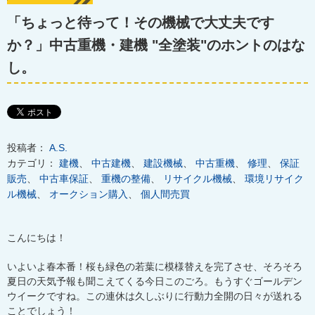
「ちょっと待って！その機械で大丈夫です
か？」中古重機・建機 "全塗装"のホントのはな
し。
投稿者：
A.S.
カテゴリ：
建機
、
中古建機
、
建設機械
、
中古重機
、
修理
、
保証
販売
、
中古車保証
、
重機の整備
、
リサイクル機械
、
環境リサイク
ル機械
、
オークション購入
、
個人間売買
こんにちは！
いよいよ春本番！桜も緑色の若葉に模様替えを完了させ、そろそろ
夏日の天気予報も聞こえてくる今日このごろ。もうすぐゴールデン
ウイークですね。この連休は久しぶりに行動力全開の日々が送れる
ことでしょう！