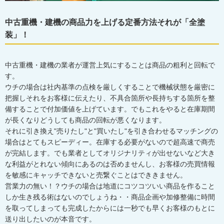
中古重機・建機の商品力を上げる定番方法それが「全塗
装」！
中古重機・建機の業者が運営上気にすることは商品の粗利と回転で
す。
ウチの場合は社内基準の点検を厳しくすることで機械状態を厳密に
把握しそれをお客様に伝えたり、不具合箇所や長持ちする箇所を整
備することで付加価値を上げています。でもこれをやると在庫期間
が長くなりどうしても商品の回転が悪くなります。
それに引き換え"売りたし"と"買いたし"を引き合わせるマッチングの
場合はとてもスピーディー。在庫する必要がないので超高速で商売
が完結します。でも業者としてオリジナリティが出せないなど大き
な利益がとれない傾向にあるのは否めませんし、お客様の売買情報
を敏感にキャッチできないと売繋ぐことはでききません。
営業力の無い！？ウチの場合は地道にコツコツいい商品を作ること
しか生き残る術はないのでしょうね・・商品企画や加修整備に時間
を取ってしまっても完成したからには一秒でも早くお客様のもとに
送り出したいのが本音です。