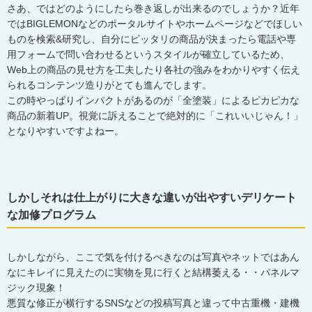
さあ、ではどのようにしたら巻き返しが出来るのでしょうか？近年
ではBIGLEMONなどのポータルサイトやホームページなどでほしい
ものを検索&研究し、自分にピッタリの商品が決まったら電話や専
用フォームで問い合わせるというスタイルが確立しているため、
Web上の商品の見せ方を工夫したり各社の強みをわかりやすく伝え
られるコンテンツ造りがとても進んでします。
この時やっぱりインパクトがあるのが「全塗装」によるピカピカな
商品の新着UP。視覚に訴えることで絶対的に「これいいじゃん！」
となりやすいですよねー。
しかしそれは仕上がりに大きな違いが出やすいデリケート
な加修プログラム
しかしながら、ここで気を付けるべきなのは写真やネットではあん
なにキレイに見えたのに実物を見に行くと結構萎える・・パネルマ
ジック現象！
悪質な修正が横行するSNSなどの投稿写真と違って中古重機・建機