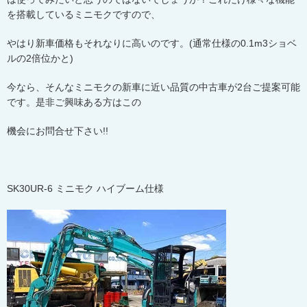
を搭載しているミニモクですので、
やはり新車価格もそれなりに高いのです。
(
通常仕様の
0.1m3
ショベ
ルの
2
倍位かと
)
今なら、そんなミニモクの新車に近い品質の中古車が
2
台ご提案可能
です。是非ご興味ある方はこの
機会にお問合せ下さい
!!
SK30UR-6
ミニモク ハイブーム仕様