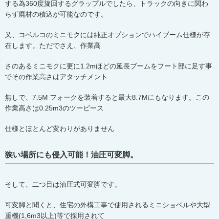
する為
360
度旋回するグラップルでしたら、トラックの向きに関わ
らず廃材の積込が可能なのです。
又、コベルコのミニモクには純正オプションでハイブーム仕様が存
在します。ただでさえ、作業高
さのあるミニモクに更に
1.2m
ほどの延長ブームをフート部に足す事
でその作業高さはアタッチメント
無しで、
7.5M
フォークを装着すると最大
8.7M
にもなります。この
作業高さは
0.25m3
のツーピース
仕様とほとんど変わりがありません
狭い場所にも侵入可能！油圧可変脚。
そして、二つ目は油圧式可変脚です。
可変脚と聞くと、住宅の外構工事で使用されるミニショベルや大型
重機
(1,6m3
以上
)
等で採用されて