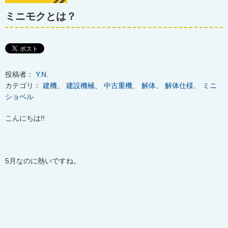
ミニモクとは？
投稿者：
Y.N.
カテゴリ：
建機
、
建設機械
、
中古重機
、
解体
、
解体仕様
、
ミニ
ショベル
こんにちは
!!
5
月なのに熱いですね。