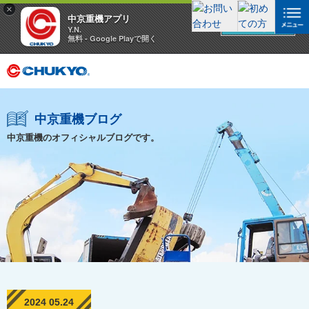
×
中京重機アプリ
アプリを見る
Y.N.
無料 - Google Playで開く
中京重機ブログ
中京重機のオフィシャルブログです。
2024 05.24