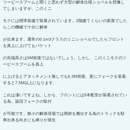
ツーピースブームと聞くと思わず大型の解体仕様ショベルを想像し
てしまいますが、このミニ
モクには標準装備で装着されています。
2
階建てくらいの家屋でした
らこの機械で十分に解体
が出来ます。通常の
0.1m3
クラスのミニショベルでしたらフロント
を真上に上げてもバケット
の先端高さは
5M
前後ではないでしょう。しかし、このミニモクのツ
ーピースブームを真上
に上げるとアタッチメント無しでも
6.3M
前後、更にフォークを装着
すると
7.5M
以上になります。
これは凄いですよね。しかも、フロントには
5
本配管が装着されてい
る為、旋回フォークの取付
が可能です。狭小の解体現場では廃材を搬出する為のトラックを駐
車出来る向きにも縛りが発生