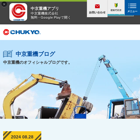
×
中京重機アプリ
アプリを見る
中京重機株式会社
無料 - Google Playで開く
中京重機ブログ
中京重機のオフィシャルブログです。
2024 08.28