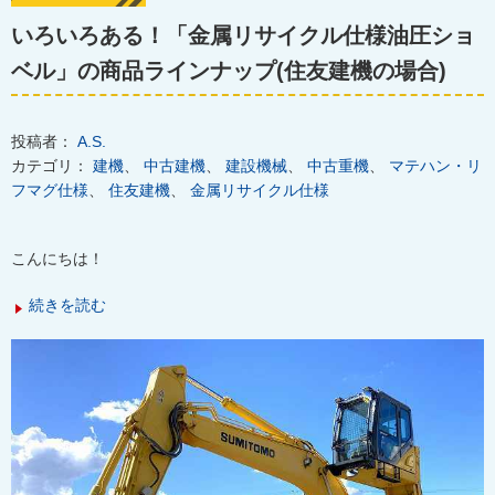
いろいろある！「金属リサイクル仕様油圧ショ
ベル」の商品ラインナップ(住友建機の場合)
投稿者：
A.S.
カテゴリ：
建機
、
中古建機
、
建設機械
、
中古重機
、
マテハン・リ
フマグ仕様
、
住友建機
、
金属リサイクル仕様
こんにちは！
続きを読む