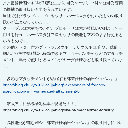
ここ最近世間でも時折話題に上がる林業ですが、当社では林業専用
の機械の取り扱いも力を入れています。
当社ではグラップル・プロセッサ・ハーベスタが付いたものの取り
扱いが主となっています。
グラップルは木材をつかむ、プロセッサは木の枝払いや測尺して玉
切りを行う、ハーベスタはプロセッサの機能を立木のまま行えると
いうものです。
その他カッター付のグラップル(ウルトラザウスルロボ)や、伐倒し
掴んだ状態で集積場へ移動できるフェラーバンチャなどのアタッチ
メント、集材で使用するスイングヤーダ仕様なども取り扱っていま
す。
「多彩なアタッチメントが活躍する林業仕様の油圧ショベル。」
https://blog.chukyo-juki.co.jp/blog/-excavators-of-forestry-
specification-with-variegated-attachment-0
「潜入?!これが機械化林業の現場だ！！」
https://blog.chukyo-juki.co.jp/blog/site-of-mechanized-forestry
「高性能化が進む昨今「林業仕様油圧ショベル」の取り回しについ