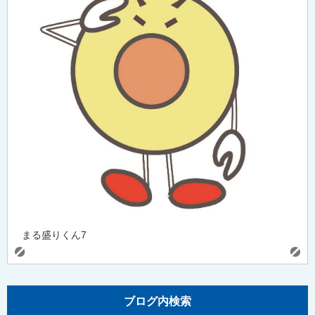
まる盛りくん7
ブログ内検索