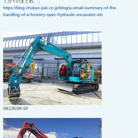
て少々のまとめ。」
https://blog.chukyo-juki.co.jp/blog/a-small-summary-of-the-
handling-of-a-forestry-spec-hydraulic-excavator-etc
SK135SR-5F