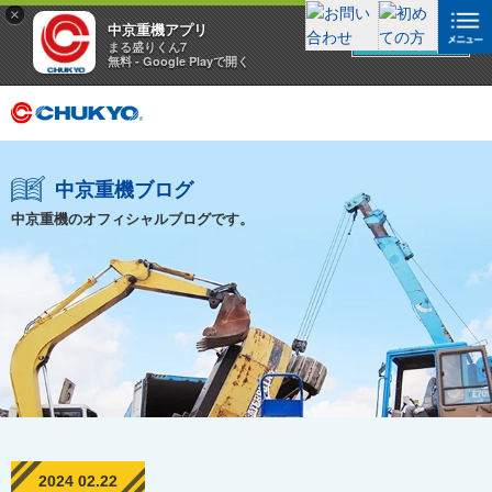
×
中京重機アプリ
アプリを見る
まる盛りくん7
無料 - Google Playで開く
中京重機ブログ
中京重機のオフィシャルブログです。
2024 02.22