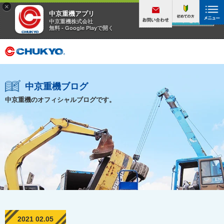
×
中京重機アプリ
アプリを見る
中京重機株式会社
無料 - Google Playで開く
中京重機ブログ
中京重機のオフィシャルブログです。
2021 02.05