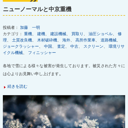
ニューノーマルと中京重機
投稿者：
加藤 一明
カテゴリ：
重機
、
建機
、
建設機械
、
買取り
、
油圧ショベル
、
修
理
、
土質改良機
、
木材破砕機
、
海外
、
高所作業車
、
道路機械
、
ジョークラッシャー
、
中国
、
査定
、
中古
、
スクリーン
、
環境リサ
イクル機械
、
フィニッシャー
各地で雪による様々な被害が発生しております。被災された方々に
。
は心よりお見舞い申し上げます
続きを読む