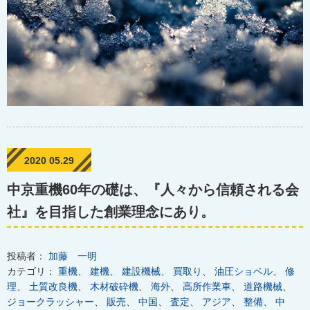
2020 05.29
中京重機60年の礎は、『人々から信頼される会
社』を目指した創業理念にあり。
投稿者：
加藤 一明
カテゴリ：
重機
、
建機
、
建設機械
、
買取り
、
油圧ショベル
、
修
理
、
土質改良機
、
木材破砕機
、
海外
、
高所作業車
、
道路機械
、
ジョークラッシャー
、
販売
、
中国
、
査定
、
アジア
、
整備
、
中