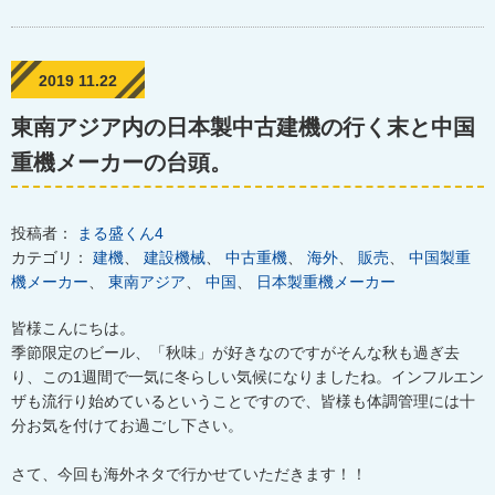
2019 11.22
東南アジア内の日本製中古建機の行く末と中国
重機メーカーの台頭。
投稿者：
まる盛くん4
カテゴリ：
建機
、
建設機械
、
中古重機
、
海外
、
販売
、
中国製重
機メーカー
、
東南アジア
、
中国
、
日本製重機メーカー
皆様こんにちは。
季節限定のビール、「秋味」が好きなのですがそんな秋も過ぎ去
り、この1週間で一気に冬らしい気候になりましたね。インフルエン
ザも流行り始めているということですので、皆様も体調管理には十
分お気を付けてお過ごし下さい。
さて、今回も海外ネタで行かせていただきます！！