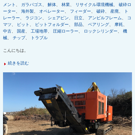
メント
、
ガラパゴス
、
解体
、
林業
、
リサイクル環境機械
、
破砕ロ
ーター
、
海外製
、
オペレーター
、
フィーダー
、
破砕
、
産廃
、
ト
レーラー
、
ラジコン
、
シェアピン
、
日立
、
アンビルフレーム
、
コ
マツ
、
ビット
、
ビットフォルダー
、
部品
、
ベアリング
、
摩耗
、
中古
、
国産
、
工場地帯
、
圧縮ローラー
、
ロックシリンダー
、
機
械
、
チップ
、
トラブル
こんにちは。
続きを読む