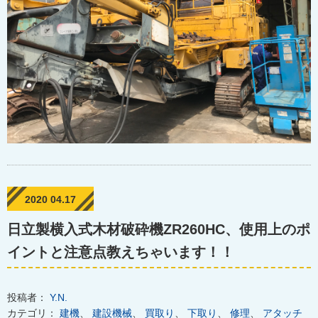
2020 04.17
日立製横入式木材破砕機ZR260HC、使用上のポ
イントと注意点教えちゃいます！！
投稿者：
Y.N.
カテゴリ：
建機
、
建設機械
、
買取り
、
下取り
、
修理
、
アタッチ