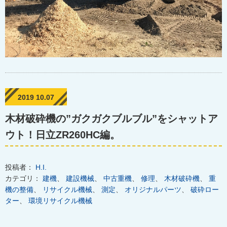
2019 10.07
木材破砕機の”ガクガクブルブル”をシャットア
ウト！日立ZR260HC編。
投稿者：
H.I.
カテゴリ：
建機
、
建設機械
、
中古重機
、
修理
、
木材破砕機
、
重
機の整備
、
リサイクル機械
、
測定
、
オリジナルパーツ
、
破砕ロー
ター
、
環境リサイクル機械