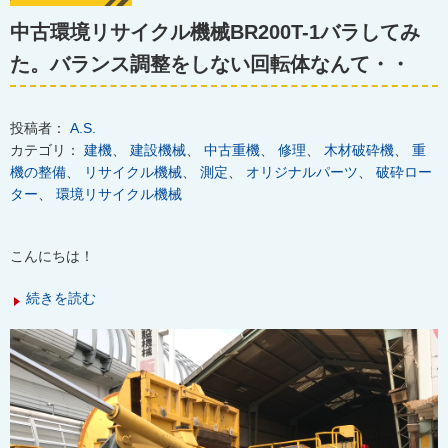
中古環境リサイクル機械BR200T-1バラしてみ
た。バランス調整をしない回転体なんて・・
投稿者：
A.S.
カテゴリ：
建機
、
建設機械
、
中古重機
、
修理
、
木材破砕機
、
重
機の整備
、
リサイクル機械
、
測定
、
オリジナルパーツ
、
破砕ロー
ター
、
環境リサイクル機械
こんにちは！
続きを読む