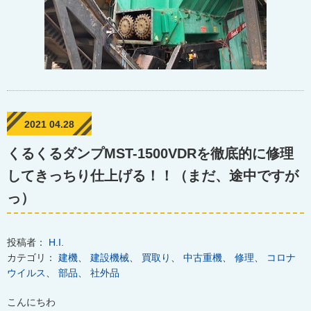
2021 04.28
くるくるダンプMST-1500VDRを徹底的に修理
してきっちり仕上げる！！（まだ、途中ですが
っ）
投稿者：
H.I.
カテゴリ：
建機
、
建設機械
、
買取り
、
中古重機
、
修理
、
コロナ
ウイルス
、
部品
、
社外品
こんにちわ