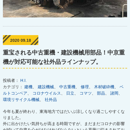
2020 09.18
重宝される中古重機・建設機械用部品！中京重
機が対応可能な社外品ラインナップ。
投稿者：
H.I.
カテゴリ：
建機
、
建設機械
、
中古重機
、
修理
、
木材破砕機
、
ベ
ルトコンベア
、
コロナウイルス
、
日立
、
コマツ
、
部品
、
諸岡
、
環境リサイクル機械
、
社外品
今年も夏が終わり、東海地方ではだいぶ涼しくなり過ごしやすくな
りました。
外に出かけたい気持ちが高まる時期ですが、まだまだコロナの影響
が続いて自粛を心がけなければならないという葛藤に悩まされてお