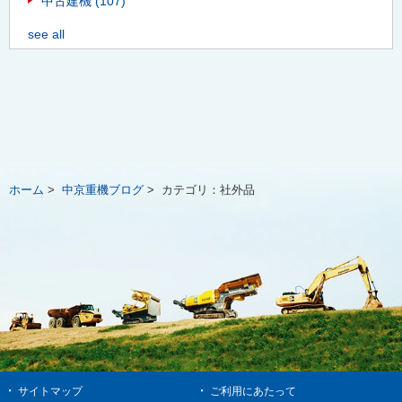
中古建機
(107)
see all
ホーム
>
中京重機ブログ
>
カテゴリ：
社外品
サイトマップ
ご利用にあたって