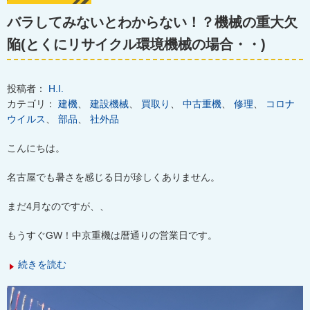
バラしてみないとわからない！？機械の重大欠
陥(とくにリサイクル環境機械の場合・・)
投稿者：
H.I.
カテゴリ：
建機
、
建設機械
、
買取り
、
中古重機
、
修理
、
コロナ
ウイルス
、
部品
、
社外品
こんにちは。
名古屋でも暑さを感じる日が珍しくありません。
まだ4月なのですが、、
もうすぐGW！中京重機は暦通りの営業日です。
続きを読む