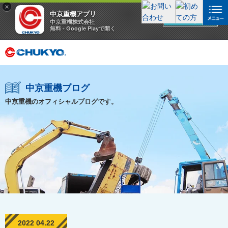
×
中京重機アプリ
アプリを見る
中京重機株式会社
無料 - Google Playで開く
中京重機ブログ
中京重機のオフィシャルブログです。
2022 04.22