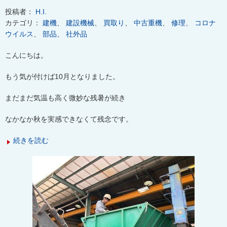
投稿者：
H.I.
カテゴリ：
建機
、
建設機械
、
買取り
、
中古重機
、
修理
、
コロナ
ウイルス
、
部品
、
社外品
こんにちは。
もう気が付けば10月となりました。
まだまだ気温も高く微妙な残暑が続き
なかなか秋を実感できなくて残念です。
続きを読む