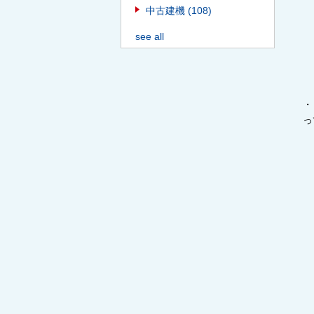
中古建機
(108)
see all
・
っ