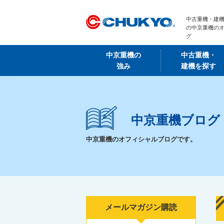
中古重機・建機
の中京重機の
グ
中京重機の
中古重機・
強み
建機を探す
中京重機ブログ
中京重機のオフィシャルブログです。
メールマガジン購読