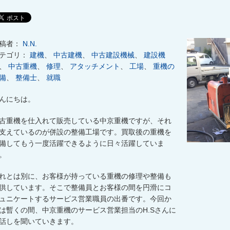
稿者：
N.N.
テゴリ：
建機
、
中古建機
、
中古建設機械
、
建設機
、
中古重機
、
修理
、
アタッチメント
、
工場
、
重機の
備
、
整備士
、
就職
んにちは。
古重機を仕入れて販売している中京重機ですが、それ
支えているのが併設の整備工場です。買取後の重機を
備してもう一度活躍できるように日々活躍していま
。
れとは別に、お客様が持っている重機の修理や整備も
供しています。そこで整備員とお客様の間を円滑にコ
ュニケートするサービス営業職員の出番です。今回か
は暫くの間、中京重機のサービス営業担当のH.Sさんに
話しを聞いていきます。