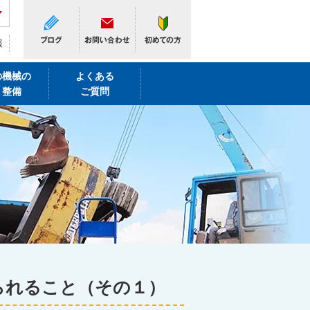
報
の機械の
よくある
・整備
ご質問
られること（その１）