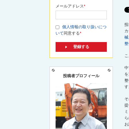
メールアドレス
*
投
個人情報の取り扱いにつ
カ
いて
同意する
*
械
整
こ
中
を
投稿者プロフィール
整
す
そ
提
ミ
ら
お