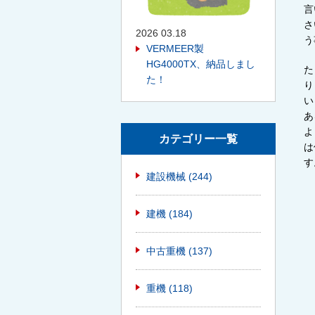
言
さ
2026 03.18
う
VERMEER製
HG4000TX、納品しまし
た
た！
り
い
あ
よ
カテゴリー一覧
は
す
建設機械
(244)
建機
(184)
中古重機
(137)
重機
(118)