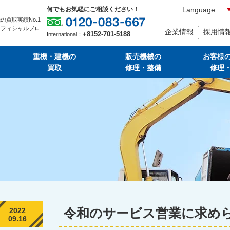
何でもお気軽にご相談ください！
Language
の買取実績No.1
オフィシャルブロ
企業情報
採用情
+8152-701-5188
International：
重機・建機の
販売機械の
お客様
買取
修理・整備
修理
令和のサービス営業に求め
2022
09.16