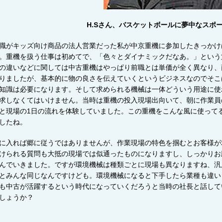
H.Sさん、バスケットボールに夢中なスポ
職がキッズ向け商品の法人営業だった私が中京重機に参加したきっかけ
。重機を扱う仕事は初めてで、「色々とダイナミックだなあ。」という
の違いなどに関しては中古重機はやっぱり前職とは単価が全く異なり、
りましたが、基本的に物の良さを伝えていくというビジネスなのでそこ
知識は必要になります。そして求められる機械は一体どういう用途に使
求しなくてはいけません。当時は重機の投入現場出向いて、朝に作業員
と現場の
1
日の流れを体験していました。この重機をこんな風に使って
したね。
に入れば郷に従うではありませんが、作業現場の特色を掴むとお客様が
けられる質問も大抵の現場では似通ったものになりますし、しっかりお
んでいきました。ですが環境機械は種類ごとに現場も異なりますね、汎
とみんな同じなんですけども。環境機械になると下手したら業種も違い
も中古が活躍するという時代になっていくだろうと当時の社長と話して
しょうか？