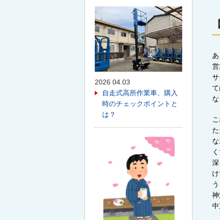
あ
営
サ
2026 04.03
て
自走式高所作業車、購入
な
時のチェックポイントと
は？
こ
た
な
く
深
け
う
神
中