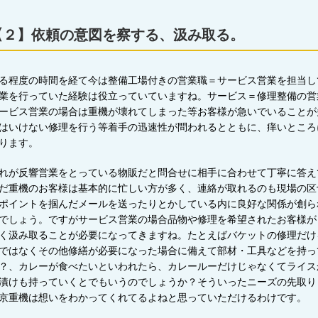
【２】依頼の意図を察する、汲み取る。
る程度の時間を経て今は整備工場付きの営業職＝サービス営業を担当し
業を行っていた経験は役立っていていますね。サービス＝修理整備の営
ービス営業の場合は重機が壊れてしまった等お客様が急いでいることが
はいけない修理を行う等着手の迅速性が問われるとともに、痒いところ
ります。
れが反響営業をとっている物販だと問合せに相手に合わせて丁寧に答え
だ重機のお客様は基本的に忙しい方が多く、連絡が取れるのも現場の区
ポイントを掴んだメールを送ったりとかしている内に良好な関係が創ら
でしょう。ですがサービス営業の場合品物や修理を希望されたお客様が
く汲み取ることが必要になってきますね。たとえばバケットの修理だけ
ではなくその他修繕が必要になった場合に備えて部材・工具などを持っ
？、カレーが食べたいといわれたら、カレールーだけじゃなくてライス
漬けも持っていくとでもいうのでしょうか？そういったニーズの先取り
京重機は想いをわかってくれてるよねと思っていただけるわけです。