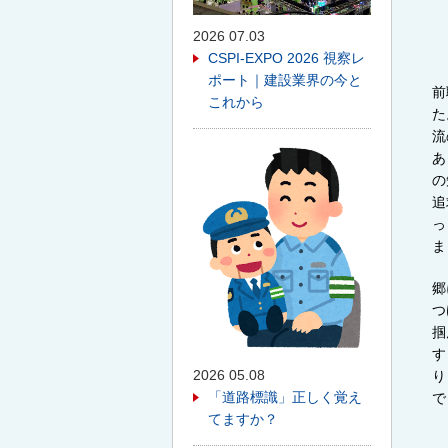
2026 07.03
CSPI-EXPO 2026 視察レ
ポート｜建設業界の今と
前
これから
た
流
あ
の
追
っ
ま
郷
つ
掴
す
2026 05.08
り
「道路標識」正しく覚え
で
てますか？