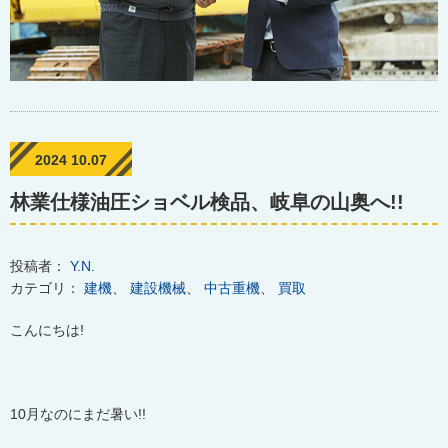
2024 10.07
林業仕様油圧ショベル検品、岐阜の山奥へ!!
投稿者：
Y.N.
カテゴリ：
建機
、
建設機械
、
中古重機
、
買取
こんにちは
!
10
月なのにまだ暑い
!!