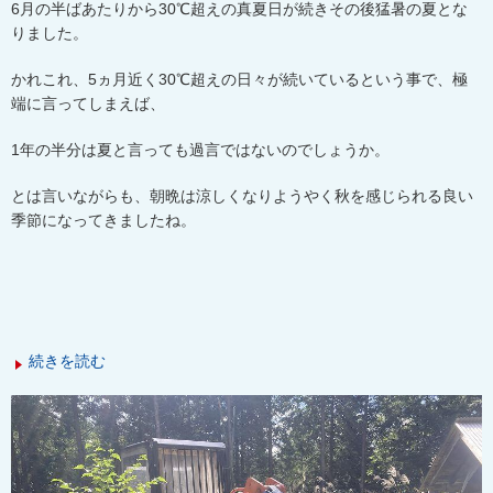
6
月の半ばあたりから
30
℃超えの真夏日が続きその後猛暑の夏とな
りました。
かれこれ、
5
ヵ月近く
30
℃超えの日々が続いているという事で、極
端に言ってしまえば、
1
年の半分は夏と言っても過言ではないのでしょうか。
とは言いながらも、朝晩は涼しくなりようやく秋を感じられる良い
季節になってきましたね。
続きを読む