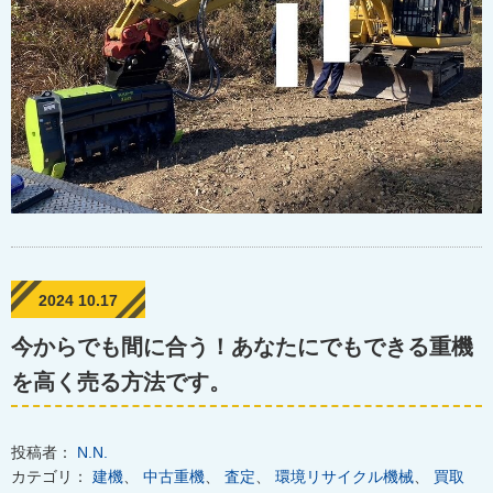
2024 10.17
今からでも間に合う！あなたにでもできる重機
を高く売る方法です。
投稿者：
N.N.
カテゴリ：
建機
、
中古重機
、
査定
、
環境リサイクル機械
、
買取