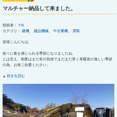
マルチャー納品して来ました。
投稿者：
Y.N.
カテゴリ：
建機
、
建設機械
、
中古重機
、
買取
皆様こんにちは。
徐々に春を感じられる季節になりましたね。
とは言え、朝夜はまだ冬の気候でまだまだ寒く寒暖差が激しい季節
の為、お体ご自愛ください。
続きを読む