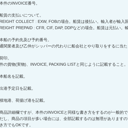
本件の
INVOICE
番号。
船賃の支払いについて。
FREIGHT COLLECT : EXW, FOBの場合。船賃は後払い。輸入者が
FREIGHT PREPAID : CFR, CIF, DAP, DDPなどの場合。船賃は
本船の予約先及び予約番号。
通関業者及び乙仲がシッパーの代わりに船会社とやり取りをするに当た
荷印。
件の貨物
(
実物
)
、
INVOICE, PACKING LIST
と同じように記載すること。
本船名を記載。
出港予定日を記載。
積地港、荷揚げ港を記載。
商品詳細欄ですが、本件の
INVOICE
と同様な書き方をするのが一般的で
だし、商品の項目が多い場合には、全部記載するのは無理がありますの
き方でも
OK
です。