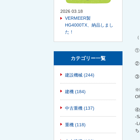
2026 03.18
VERMEER製
HG4000TX、納品しまし
た！
（
①
カテゴリー一覧
②
建設機械
(244)
③
※
建機
(184)
OR
中古重機
(137)
④
-
-
重機
(118)
ち