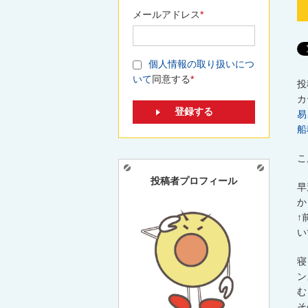
メールアドレス
*
個人情報の取り扱いにつ
いて
同意する
*
投
カ
易
船
こ
投稿者プロフィール
早
か
↑
い
寝
ン
む
そ