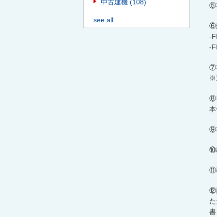
中古建機
(108)
⑤
see all
⑥
-
-
⑦
※
⑧
本
⑨
⑩
⑪
⑫
た
書