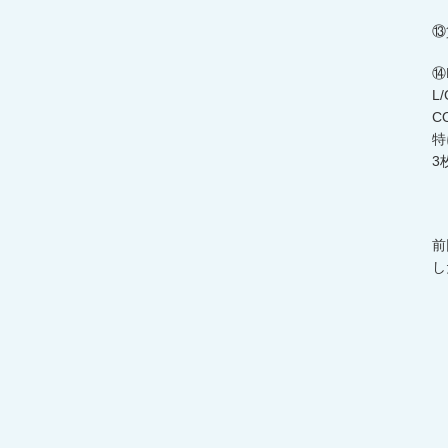
⑬
⑭
L
C
特
3
前
し