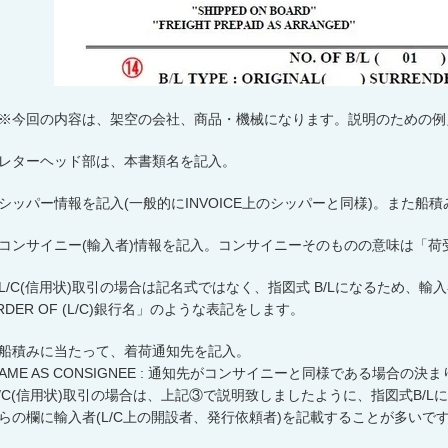
※今回の内容は、架空の会社、商品・機械になります。説明のための例
レターヘッド部は、本書類名を記入。
シッパー情報を記入
(
一般的に
INVOICE
上のシッパーと同様
)
。また船積
コンサイニー
(
輸入者
)
情報を記入。コンサイニーそのものの意味は「荷
L/C(
信用状
)
取引の場合は記名式ではなく、指図式
B/L
になるため、輸入
DER OF (L/C)
銀行名」のような表記をします。
船積みに当たって、着荷通知先を記入。
SAME AS CONSIGNEE : 通知先がコンサイニーと同様である場合の決
L/C(信用状
)
取引の場合は、上記③で説明致しましたように、指図式
B/L
に
らの欄に輸入者
(L/C
上の開設者、発行依頼者
)
を記載することが多いで