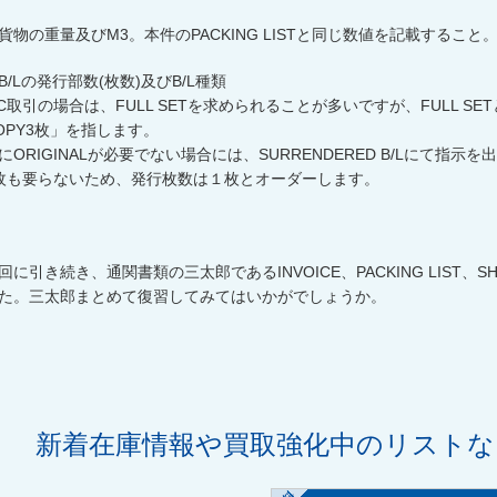
貨物の重量及び
M3
。本件の
PACKING LIST
と同じ数値を記載すること
B/L
の発行部数
(
枚数
)
及び
B/L
種類
/C取引の場合は、
FULL SET
を求められることが多いですが、
FULL SET
OPY3
枚」を指します。
に
ORIGINAL
が必要でない場合には、
SURRENDERED B/L
にて指示を出
枚も要らないため、発行枚数は１枚とオーダーします。
回に引き続き、通関書類の三太郎である
INVOICE
、
PACKING LIST
、
SH
た。三太郎まとめて復習してみてはいかがでしょうか。
新着在庫情報や買取強化中のリスト