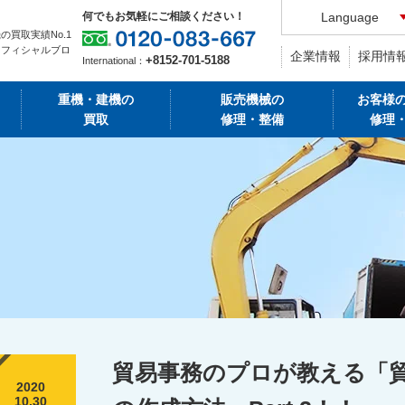
何でもお気軽にご相談ください！
Language
の買取実績No.1
オフィシャルブロ
企業情報
採用情
+8152-701-5188
International：
重機・建機の
販売機械の
お客様
買取
修理・整備
修理
貿易事務のプロが教える「
2020
10.30