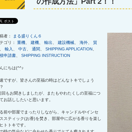
の作成方法」Part 2！！
稿者：
まる盛りくん６
テゴリ：
重機
、
建機
、
輸出
、
建設機械
、
海外
、
貿
、
輸入
、
中古
、
通関
、
SHIPPING APPLICATION
、
積申請書
、
SHIPPING INSTRUCTION
んにちは
(^^
♪
速ですが、皆さんの至福の時はどんなトキでしょう
？
前回もお聞きしましたが、またもやわたくしの至福につ
てお話ししたいと思います。
る前や部屋でまったりしながら、キャンドルやインセ
ススティック
(
お香
)
を焚き、部屋中に広がる香りを楽し
ヒトトキです。
の時の気分などに合わせた香りでとても癒されます。