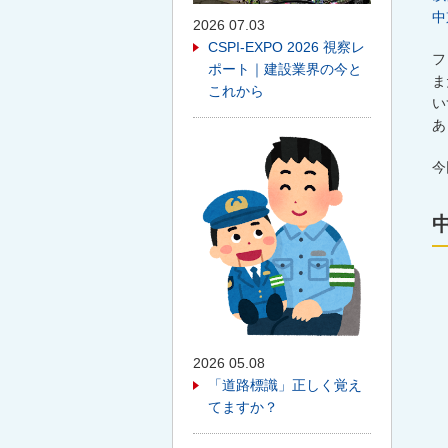
中
2026 07.03
CSPI-EXPO 2026 視察レ
フ
ポート｜建設業界の今と
ま
これから
い
あ
今
中
2026 05.08
「道路標識」正しく覚え
てますか？