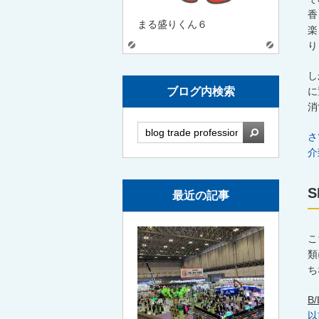
香
まる盛りくん６
楽
り
し
に
ブログ内検索
消
検索
さ
介
S
最近の記事
こ
類
ち
B/
以