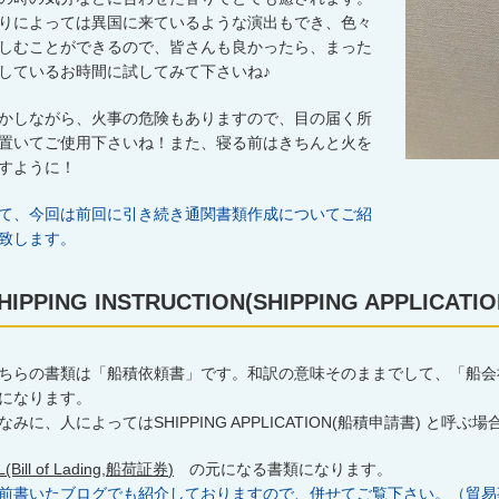
りによっては異国に来ているような演出もでき、色々
しむことができるので、皆さんも良かったら、まった
しているお時間に試してみて下さいね♪
かしながら、火事の危険もありますので、目の届く所
置いてご使用下さいね！また、寝る前はきちんと火を
すように！
て、今回は前回に引き続き通関書類作成についてご紹
致します。
HIPPING INSTRUCTION(SHIPPING APPLICATIO
ちらの書類は「船積依頼書」です。和訳の意味そのままでして、「船会
になります。
なみに、人によっては
SHIPPING APPLICATION(
船積申請書
)
と呼ぶ場
L(Bill of Lading,
船荷証券
)
の元になる書類になります。
前書いたブログでも紹介しておりますので、併せてご覧下さい。（貿易