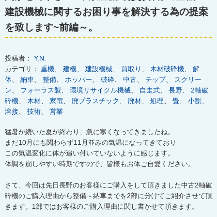
建設機械に関するお困り事を解決する為の提案
を致します~前編～。
投稿者：
Y.N.
カテゴリ：
重機
、
建機
、
建設機械
、
買取り
、
木材破砕機
、
解
体
、
納車
、
整備
、
ホッパー
、
破砕
、
中古
、
チップ
、
スクリー
ン
、
フォーラス製
、
環境リサイクル機械
、
自走式
、
長野
、
2軸破
砕機
、
木材
、
家電
、
廃プラスチック
、
廃材
、
処理
、
畳
、
小割
、
溶接
、
技術
、
営業
猛暑が続いた夏が終わり、急に寒くなってきましたね。
まだ10月にも関わらず11月並みの気温になってきており
この気温変化に体が追い付いていないように感じます。
体調を崩しやすい時期ですので、皆様もお体ご自愛ください。
さて、今回は先日長野のお客様にご購入をして頂きました中古2軸破
砕機のご購入理由から整備～納車までを2部に分けてご紹介させて頂
きます。1部ではお客様のご購入理由に関し書かせて頂きます。