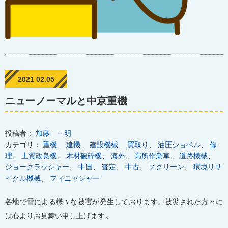
2021 02.05
ニューノーマルと中京重機
投稿者：
加藤 一明
カテゴリ：
重機
、
建機
、
建設機械
、
買取り
、
油圧ショベル
、
修
理
、
土質改良機
、
木材破砕機
、
海外
、
高所作業車
、
道路機械
、
ジョークラッシャー
、
中国
、
査定
、
中古
、
スクリーン
、
環境リサ
イクル機械
、
フィニッシャー
各地で雪による様々な被害が発生しております。被災された方々に
。
は心よりお見舞い申し上げます