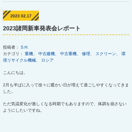
2023 02.17
2023諸岡新車発表会レポート
投稿者：
S.H.
カテゴリ：
重機
、
中古建機
、
中古重機
、
修理
、
スクリーン
、
環
境リサイクル機械
、
ロシア
こんにちは。
2
月も半ばに入って徐々に暖かい日が増えて過ごしやすくなってきま
した。
ただ気温変化が激しくなる時期でもありますので、体調を崩さない
ようにしたいですね。