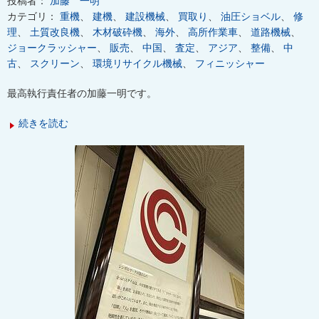
投稿者：
加藤 一明
カテゴリ：
重機
、
建機
、
建設機械
、
買取り
、
油圧ショベル
、
修
理
、
土質改良機
、
木材破砕機
、
海外
、
高所作業車
、
道路機械
、
ジョークラッシャー
、
販売
、
中国
、
査定
、
アジア
、
整備
、
中
古
、
スクリーン
、
環境リサイクル機械
、
フィニッシャー
最高執行責任者の加藤一明です。
続きを読む