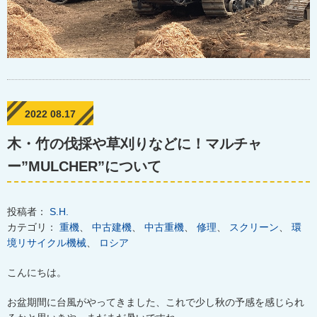
2022 08.17
木・竹の伐採や草刈りなどに！マルチャ
ー”MULCHER”について
投稿者：
S.H.
カテゴリ：
重機
、
中古建機
、
中古重機
、
修理
、
スクリーン
、
環
境リサイクル機械
、
ロシア
こんにちは。
お盆期間に台風がやってきました、これで少し秋の予感を感じられ