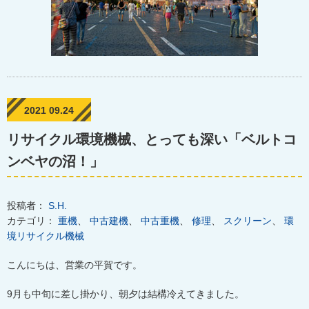
2021 09.24
リサイクル環境機械、とっても深い「ベルトコ
ンベヤの沼！」
投稿者：
S.H.
カテゴリ：
重機
、
中古建機
、
中古重機
、
修理
、
スクリーン
、
環
境リサイクル機械
こんにちは、営業の平賀です。
9
月も中旬に差し掛かり、朝夕は結構冷えてきました。