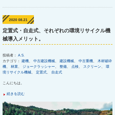
2020 08.21
定置式・自走式、それぞれの環境リサイクル機
械導入メリット。
投稿者：
A.S.
カテゴリ：
建機
、
中古建設機械
、
建設機械
、
中古重機
、
木材破砕
機
、
林業
、
ジョークラッシャー
、
整備
、
点検
、
スクリーン
、
環
境リサイクル機械
、
定置式
、
自走式
こんにちは。
続きを読む