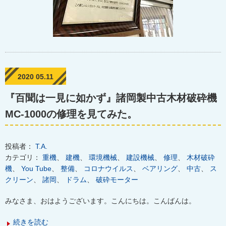
2020 05.11
『百聞は一見に如かず』諸岡製中古木材破砕機
MC-1000の修理を見てみた。
投稿者：
T.A.
カテゴリ：
重機
、
建機
、
環境機械
、
建設機械
、
修理
、
木材破砕
機
、
You Tube
、
整備
、
コロナウイルス
、
ベアリング
、
中古
、
ス
クリーン
、
諸岡
、
ドラム
、
破砕モーター
みなさま、おはようございます。こんにちは。こんばんは。
続きを読む