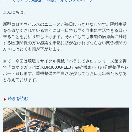
ー
、
リサイクル機械
、
測定
、
オリジナルパーツ
こんにちは。
新型コロナウイルスのニュースが毎日ひっきりなしです。隔離生活
を余儀なくされている方々には一日でも早く自由に生活できる日が
来ることをお祈り申し上げます。それにしても未知の病原菌に対峙
する医療関係の方や感染を未然に防がなければならない関係機関の
方々にはとても頭が下がります。
さて、今回は環境リサイクル機械「バラしてみた」シリーズ第２弾
で「コマツガラパゴスBR380JG-1E0」破砕機まわりの分解整備をレ
ポート致します。重機整備の面白さが少しでもお伝え出来たらなあ
と考えております。
続きを読む