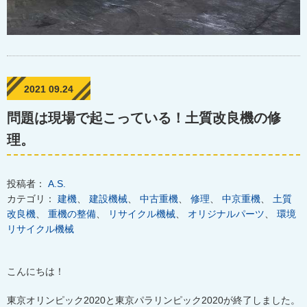
2021 09.24
問題は現場で起こっている！土質改良機の修
理。
投稿者：
A.S.
カテゴリ：
建機
、
建設機械
、
中古重機
、
修理
、
中京重機
、
土質
改良機
、
重機の整備
、
リサイクル機械
、
オリジナルパーツ
、
環境
リサイクル機械
こんにちは！
東京オリンピック2020と東京パラリンピック2020が終了しました。