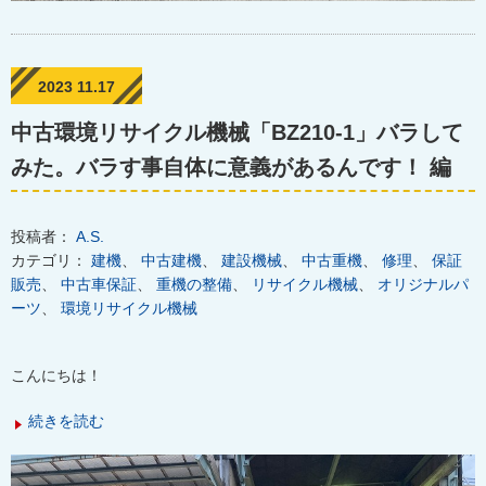
2023 11.17
中古環境リサイクル機械「BZ210-1」バラして
みた。バラす事自体に意義があるんです！ 編
投稿者：
A.S.
カテゴリ：
建機
、
中古建機
、
建設機械
、
中古重機
、
修理
、
保証
販売
、
中古車保証
、
重機の整備
、
リサイクル機械
、
オリジナルパ
ーツ
、
環境リサイクル機械
こんにちは！
続きを読む