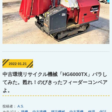
2022 01.21
中古環境リサイクル機械「HG6000TX」バラし
てみた。甦れ！のびきったフィーダーコンベア
よ。
投稿者：
A.S.
カテゴリ：
建機
、
中古建機
、
建設機械
、
中古重機
、
修理
、
保証