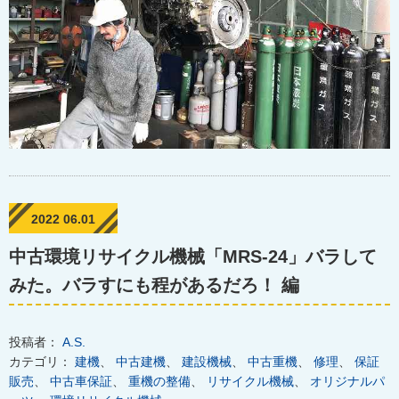
2022 06.01
中古環境リサイクル機械「MRS-24」バラして
みた。バラすにも程があるだろ！ 編
投稿者：
A.S.
カテゴリ：
建機
、
中古建機
、
建設機械
、
中古重機
、
修理
、
保証
販売
、
中古車保証
、
重機の整備
、
リサイクル機械
、
オリジナルパ