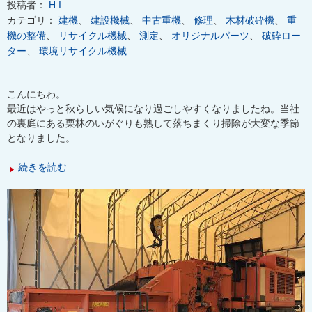
投稿者：
H.I.
カテゴリ：
建機
、
建設機械
、
中古重機
、
修理
、
木材破砕機
、
重
機の整備
、
リサイクル機械
、
測定
、
オリジナルパーツ
、
破砕ロー
ター
、
環境リサイクル機械
こんにちわ。
最近はやっと秋らしい気候になり過ごしやすくなりましたね。当社
の裏庭にある栗林のいがぐりも熟して落ちまくり掃除が大変な季節
となりました。
続きを読む