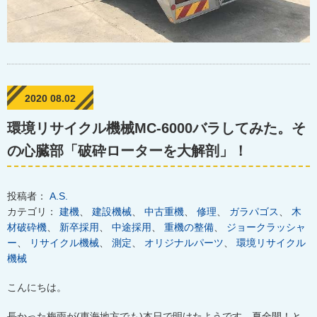
2020 08.02
環境リサイクル機械MC-6000バラしてみた。そ
の心臓部「破砕ローターを大解剖」！
投稿者：
A.S.
カテゴリ：
建機
、
建設機械
、
中古重機
、
修理
、
ガラパゴス
、
木
材破砕機
、
新卒採用
、
中途採用
、
重機の整備
、
ジョークラッシャ
ー
、
リサイクル機械
、
測定
、
オリジナルパーツ
、
環境リサイクル
機械
こんにちは。
長かった梅雨が(東海地方でも)本日で明けたようです。夏全開！と