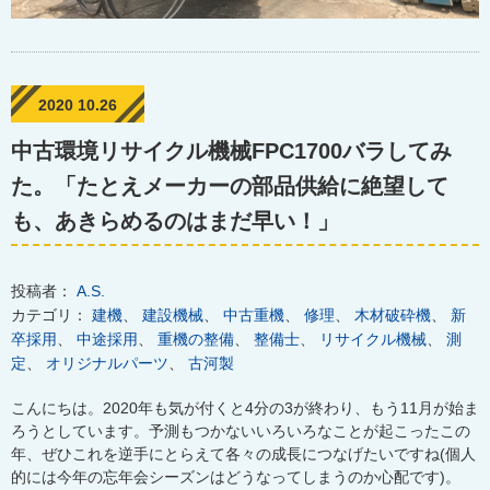
2020 10.26
中古環境リサイクル機械FPC1700バラしてみ
た。「たとえメーカーの部品供給に絶望して
も、あきらめるのはまだ早い！」
投稿者：
A.S.
カテゴリ：
建機
、
建設機械
、
中古重機
、
修理
、
木材破砕機
、
新
卒採用
、
中途採用
、
重機の整備
、
整備士
、
リサイクル機械
、
測
定
、
オリジナルパーツ
、
古河製
こんにちは。2020年も気が付くと4分の3が終わり、もう11月が始ま
ろうとしています。予測もつかないいろいろなことが起こったこの
年、ぜひこれを逆手にとらえて各々の成長につなげたいですね(個人
的には今年の忘年会シーズンはどうなってしまうのか心配です)。