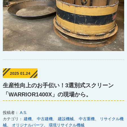
2025 01.24
生産性向上のお手伝い！3選別式スクリーン
「WARRIOR1400X」の現場から。
投稿者：
A.S.
カテゴリ：
建機
、
中古建機
、
建設機械
、
中古重機
、
リサイクル機
械
、
オリジナルパーツ
、
環境リサイクル機械