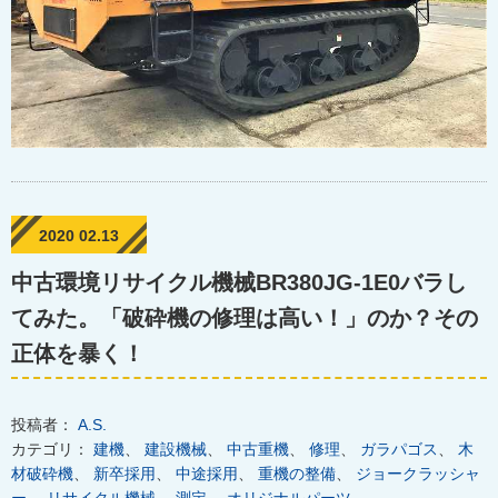
2020 02.13
中古環境リサイクル機械BR380JG-1E0バラし
てみた。「破砕機の修理は高い！」のか？その
正体を暴く！
投稿者：
A.S.
カテゴリ：
建機
、
建設機械
、
中古重機
、
修理
、
ガラパゴス
、
木
材破砕機
、
新卒採用
、
中途採用
、
重機の整備
、
ジョークラッシャ