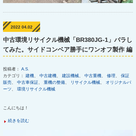
2022 04.02
中古環境リサイクル機械「BR380JG-1」バラし
てみた。サイドコンベア勝手にワンオフ製作 編
投稿者：
A.S.
カテゴリ：
建機
、
中古建機
、
建設機械
、
中古重機
、
修理
、
保証
販売
、
中古車保証
、
重機の整備
、
リサイクル機械
、
オリジナルパ
ーツ
、
環境リサイクル機械
こんにちは！
続きを読む