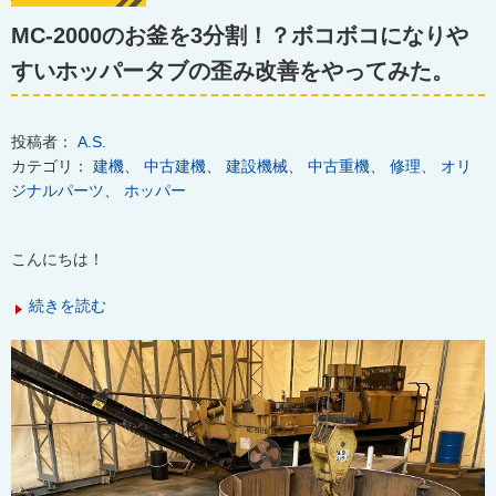
MC-2000のお釜を3分割！？ボコボコになりや
すいホッパータブの歪み改善をやってみた。
投稿者：
A.S.
カテゴリ：
建機
、
中古建機
、
建設機械
、
中古重機
、
修理
、
オリ
ジナルパーツ
、
ホッパー
こんにちは！
続きを読む