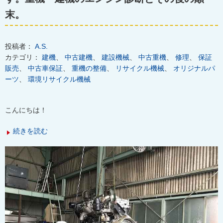
末。
投稿者：
A.S.
カテゴリ：
建機
、
中古建機
、
建設機械
、
中古重機
、
修理
、
保証
販売
、
中古車保証
、
重機の整備
、
リサイクル機械
、
オリジナルパ
ーツ
、
環境リサイクル機械
こんにちは！
続きを読む