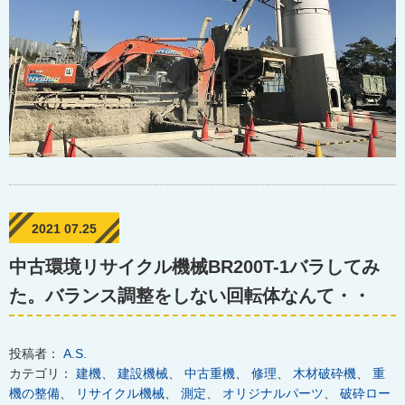
2021 07.25
中古環境リサイクル機械BR200T-1バラしてみ
た。バランス調整をしない回転体なんて・・
投稿者：
A.S.
カテゴリ：
建機
、
建設機械
、
中古重機
、
修理
、
木材破砕機
、
重
機の整備
、
リサイクル機械
、
測定
、
オリジナルパーツ
、
破砕ロー