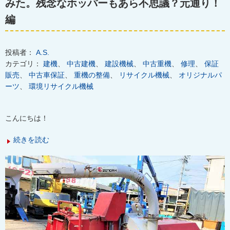
みた。残念なホッパーもあら不思議？元通り！
編
投稿者：
A.S.
カテゴリ：
建機
、
中古建機
、
建設機械
、
中古重機
、
修理
、
保証
販売
、
中古車保証
、
重機の整備
、
リサイクル機械
、
オリジナルパ
ーツ
、
環境リサイクル機械
こんにちは！
続きを読む