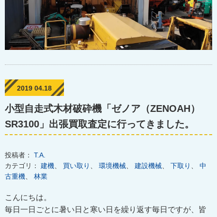
2019 04.18
小型自走式木材破砕機「ゼノア（ZENOAH）
SR3100」出張買取査定に行ってきました。
投稿者：
T.A.
カテゴリ：
建機
、
買い取り
、
環境機械
、
建設機械
、
下取り
、
中
古重機
、
林業
こんにちは。
毎日一日ごとに暑い日と寒い日を繰り返す
毎日ですが、
皆