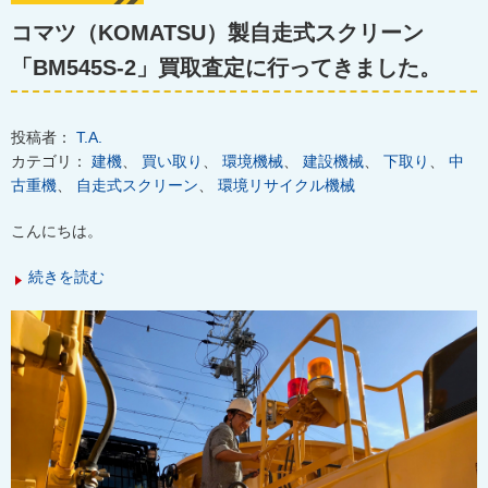
コマツ（KOMATSU）製自走式スクリーン
「BM545S-2」買取査定に行ってきました。
投稿者：
T.A.
カテゴリ：
建機
、
買い取り
、
環境機械
、
建設機械
、
下取り
、
中
古重機
、
自走式スクリーン
、
環境リサイクル機械
こんにちは。
続きを読む