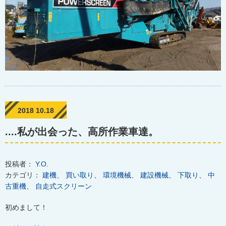
2018 10.18
....私が出会った、高所作業車達。
投稿者：
Y.O.
カテゴリ：
建機
、
買い取り
、
環境機械
、
建設機械
、
下取り
、
中
古重機
、
自走式スクリーン
初めまして！