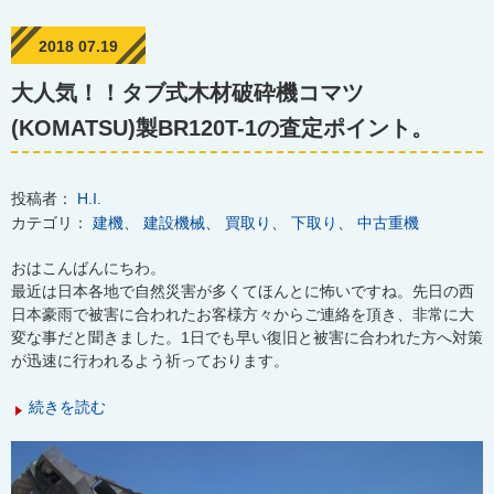
2018 07.19
大人気！！タブ式木材破砕機コマツ
(KOMATSU)製BR120T-1の査定ポイント。
投稿者：
H.I.
カテゴリ：
建機
、
建設機械
、
買取り
、
下取り
、
中古重機
おはこんばんにちわ。
最近は日本各地で自然災害が多くてほんとに怖いですね。先日の西
日本豪雨で被害に合われたお客様方々からご連絡を頂き、非常に大
変な事だと聞きました。1日でも早い復旧と被害に合われた方へ対策
が迅速に行われるよう祈っております。
続きを読む