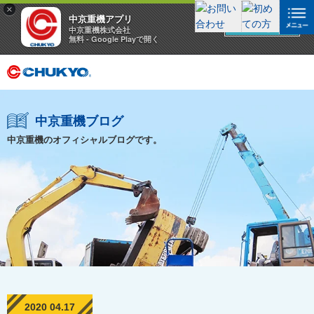
×
中京重機アプリ
アプリを見る
中京重機株式会社
無料 - Google Playで開く
中京重機ブログ
中京重機のオフィシャルブログです。
2020 04.17