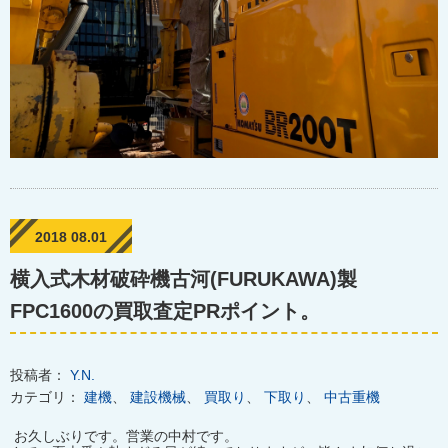
2018 08.01
横入式木材破砕機古河(FURUKAWA)製
FPC1600の買取査定PRポイント。
投稿者：
Y.N.
カテゴリ：
建機
、
建設機械
、
買取り
、
下取り
、
中古重機
お久しぶりです。営業の中村です。