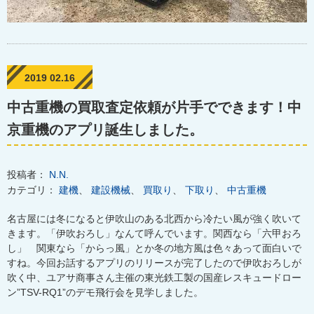
2019 02.16
中古重機の買取査定依頼が片手でできます！中
京重機のアプリ誕生しました。
投稿者：
N.N.
カテゴリ：
建機
、
建設機械
、
買取り
、
下取り
、
中古重機
名古屋には冬になると伊吹山のある北西から冷たい風が強く吹いて
きます。「伊吹おろし」なんて呼んでいます。関西なら「六甲おろ
し」 関東なら「からっ風」とか冬の地方風は色々あって面白いで
すね。今回お話するアプリのリリースが完了したので
伊吹おろしが
吹く中、ユアサ商事さん主催の東光鉄工製の国産レスキュー
ドロー
ン”TSV-RQ1”のデモ飛行会を見学しました。