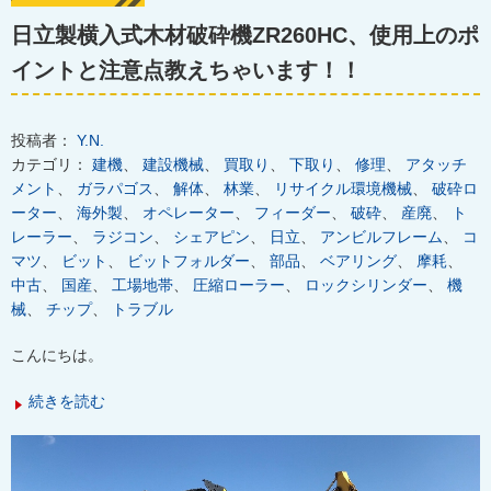
日立製横入式木材破砕機ZR260HC、使用上のポ
イントと注意点教えちゃいます！！
投稿者：
Y.N.
カテゴリ：
建機
、
建設機械
、
買取り
、
下取り
、
修理
、
アタッチ
メント
、
ガラパゴス
、
解体
、
林業
、
リサイクル環境機械
、
破砕ロ
ーター
、
海外製
、
オペレーター
、
フィーダー
、
破砕
、
産廃
、
ト
レーラー
、
ラジコン
、
シェアピン
、
日立
、
アンビルフレーム
、
コ
マツ
、
ビット
、
ビットフォルダー
、
部品
、
ベアリング
、
摩耗
、
中古
、
国産
、
工場地帯
、
圧縮ローラー
、
ロックシリンダー
、
機
械
、
チップ
、
トラブル
こんにちは。
続きを読む