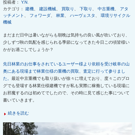
投稿者：
Y.N.
カテゴリ：
建機
、
建設機械
、
買取り
、
下取り
、
中古重機
、
アタ
ッチメント
、
フォワーダ
、
林業
、
ハーヴェスタ
、
環境リサイクル
機械
まだまだ日中は暑いながらも朝晩は気持ちの良い風が吹いており、
少しずづ秋の気配を感じられる季節になってきた今日この頃皆様い
かがお過ごしでしょうか？
先日林業のお仕事をされているユーザー様より依頼を受け岐阜の山
奥にある現場まで林業仕様の重機の買取、査定に行って参りまし
た。
最近中京重機でも取り扱いが徐々に増えており、度々このブロ
グでも登場する林業仕様建機ですが私も実際に稼働している現場に
お邪魔するのは初めてでしたので、その時に見て感じた事について
書いていきます。
続きを読む