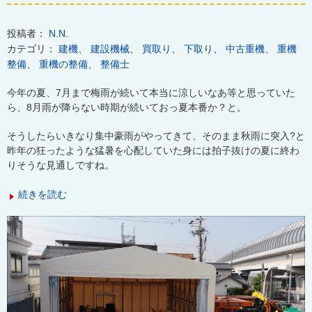
投稿者：
N.N.
カテゴリ：
建機
、
建設機械
、
買取り
、
下取り
、
中古重機
、
重機
整備
、
重機の整備
、
整備士
今年の夏、7月まで梅雨が続いて本当に涼しいなあ等と思っていた
ら、8月雨が降らない時期が続いておっ夏本番か？と。
そうしたらいきなり集中豪雨がやってきて、そのまま秋雨に突入?と
昨年の狂ったような猛暑を心配していた身には拍子抜けの夏に終わ
りそうな見通しですね。
続きを読む