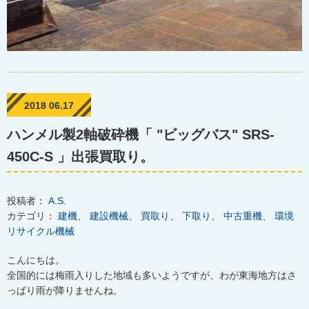
2018 06.17
ハンメル製2軸破砕機「 "ビッグバス" SRS-
450C-S 」出張買取り。
投稿者：
A.S.
カテゴリ：
建機
、
建設機械
、
買取り
、
下取り
、
中古重機
、
環境
リサイクル機械
こんにちは。
全国的には梅雨入りした地域も多いようですが、わが東海地方はさ
っぱり雨が降りませんね。