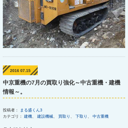
2016 07.15
中京重機の7月の買取り強化～中古重機・建機
情報～。
投稿者：
まる盛くん3
カテゴリ：
建機
、
建設機械
、
買取り
、
下取り
、
中古重機