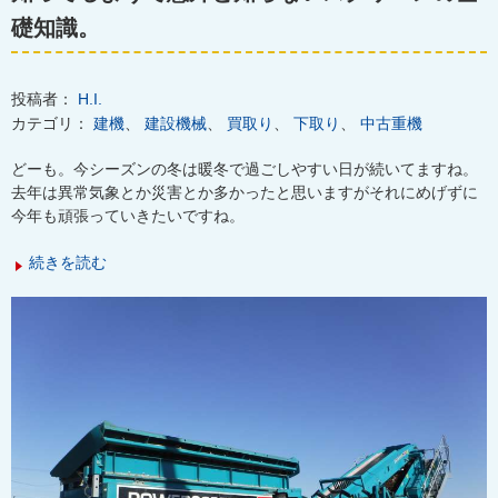
礎知識。
投稿者：
H.I.
カテゴリ：
建機
、
建設機械
、
買取り
、
下取り
、
中古重機
どーも。今シーズンの冬は暖冬で過ごしやすい日が続いてますね。
去年は異常気象とか災害とか多かったと思いますがそれにめげずに
今年も頑張っていきたいですね。
続きを読む